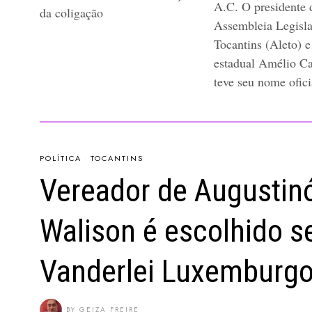
A.C. O presidente 
da coligação
Assembleia Legisla
Tocantins (Aleto) 
estadual Amélio C
teve seu nome ofici
POLÍTICA
·
TOCANTINS
Vereador de Augustinó
Walison é escolhido s
Vanderlei Luxemburg
BY
GEIZA FREIRE