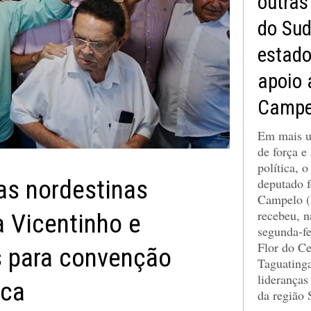
outras
do Sud
estado
apoio 
Campe
Em mais u
de força e
política, 
cas nordestinas
deputado f
Campelo (
recebeu, n
a Vicentinho e
segunda-fe
Flor do C
 para convenção
Taguatinga
lideranças
ica
da região 