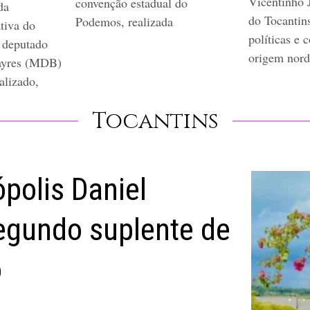
Vicentinho 
convenção estadual do
da
do Tocantins
Podemos, realizada
tiva do
políticas e 
e deputado
origem nord
ayres (MDB)
alizado,
Tocantins
polis Daniel
egundo suplente de
o