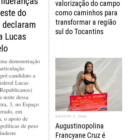
 lideranças
valorização do campo
este do
como caminhos para
transformar a região
 declaram
sul do Tocantins
a Lucas
lo
ma demonstração
 articulação
o pré-candidato a
ederal Lucas
Republicanos)
a noite dessa
ira, 3, no Espaço
errado, em
AGOSTO 3, 2026
, o apoio de
Augustinopolina
 políticas de peso
Sudeste
Francyane Cruz é