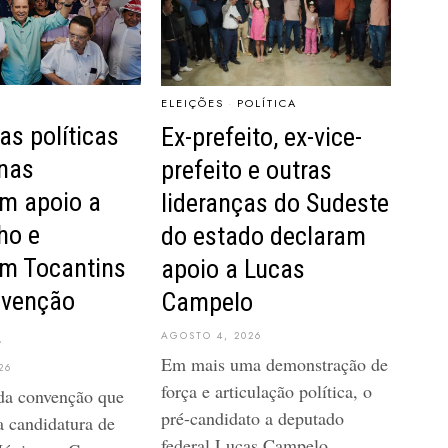
ELEIÇÕES
·
POLÍTICA
as políticas
Ex-prefeito, ex-vice-
inas
prefeito e outras
am apoio a
lideranças do Sudeste
ho e
do estado declaram
m Tocantins
apoio a Lucas
nvenção
Campelo
a
AGOSTO 4, 2026
Em mais uma demonstração de
26
força e articulação política, o
da convenção que
pré-candidato a deputado
 a candidatura de
federal Lucas Campelo