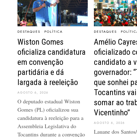
DESTAQUES
·
POLÍTIC
DESTAQUES
·
POLÍTICA
Amélio Cayre
Wiston Gomes
oficializado 
oficializa candidatura
candidato a v
em convenção
governador: 
partidária e dá
que sonhei pa
largada à reeleição
Tocantins vai
AGOSTO 6, 2026
O deputado estadual Wiston
somar ao tra
Gomes (PL) oficializou sua
Vicentinho”
candidatura à reeleição para a
AGOSTO 6, 2026
Assembleia Legislativa do
Lauane dos Santo
Tocantins durante a convenção