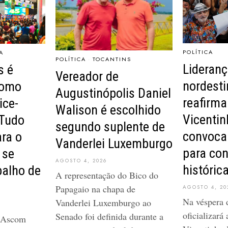
POLÍTICA
A
POLÍTICA
·
TOCANTINS
Lideranç
s é
Vereador de
nordest
como
Augustinópolis Daniel
reafirm
ice-
Walison é escolhido
Vicentin
“Tudo
segundo suplente de
convoca
ra o
Vanderlei Luxemburgo
para co
 se
AGOSTO 4, 2026
históric
balho de
A representação do Bico do
Papagaio na chapa de
AGOSTO 4, 20
Na véspera 
Vanderlei Luxemburgo ao
oficializará
Senado foi definida durante a
s/Ascom