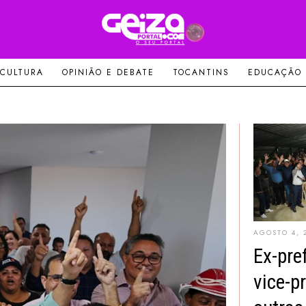
 CULTURA
OPINIÃO E DEBATE
TOCANTINS
EDUCAÇÃO
AGOSTO 4, 
Ex-pref
vice-pr