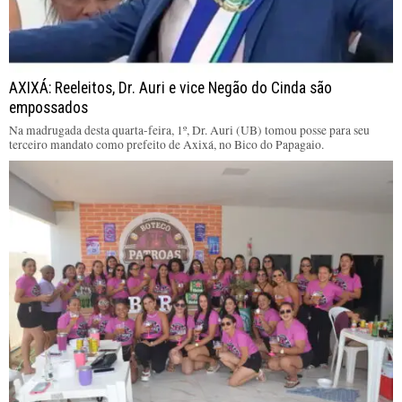
AXIXÁ: Reeleitos, Dr. Auri e vice Negão do Cinda são
empossados
Na madrugada desta quarta-feira, 1º, Dr. Auri (UB) tomou posse para seu
terceiro mandato como prefeito de Axixá, no Bico do Papagaio.