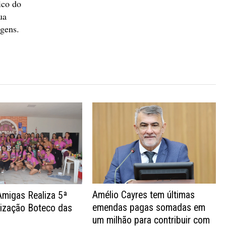
ico do
ua
agens.
Amélio Cayres tem últimas
Amigas Realiza 5ª
emendas pagas somadas em
nização Boteco das
um milhão para contribuir com