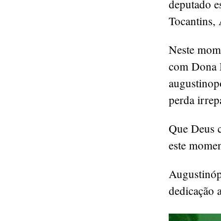
deputado es
Tocantins,
Neste momen
com Dona D
augustinopo
perda irrep
Que Deus co
este momen
Augustinóp
dedicação 