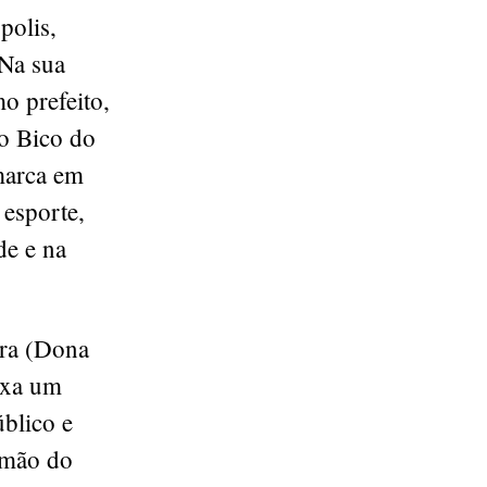
polis,
 Na sua
mo prefeito,
do Bico do
marca em
 esporte,
e e na
ira (Dona
eixa um
blico e
rmão do