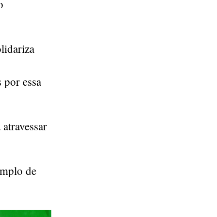
o
lidariza
 por essa
 atravessar
emplo de