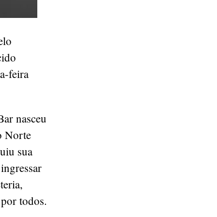
elo
cido
a-feira
Bar nasceu
o Norte
uiu sua
 ingressar
teria,
 por todos.