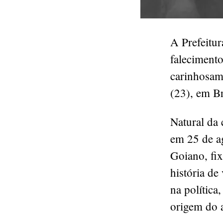
A Prefeitur
faleciment
carinhosam
(23), em Br
Natural da
em 25 de a
Goiano, fi
história de
na política
origem do a