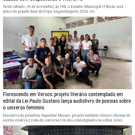
Neste sábado, 30 de novembro, às 18h, o Estádio Municipal O Bicão será
palco da grande final da Copa Augustinópolis 2024. Os
Florescendo em Versos: projeto literário contemplado em
edital da Lei Paulo Gustavo lança audiolivro de poesias sobre
o universo feminino
Iniciativa da jornalista Jaqueline Moraes, projeto também oferece oficinas de
escrita criativa e roda de conversa Um dos contemplados no edital Artes