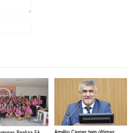
Amélio Cayres tem últimas
Amigas Realiza 5ª