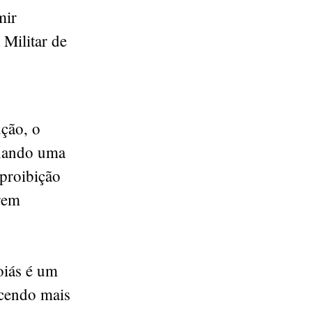
mir
Militar de
ção, o
ixando uma
 proibição
rem
oiás é um
ecendo mais