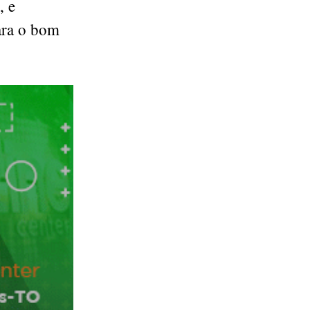
, e
ara o bom