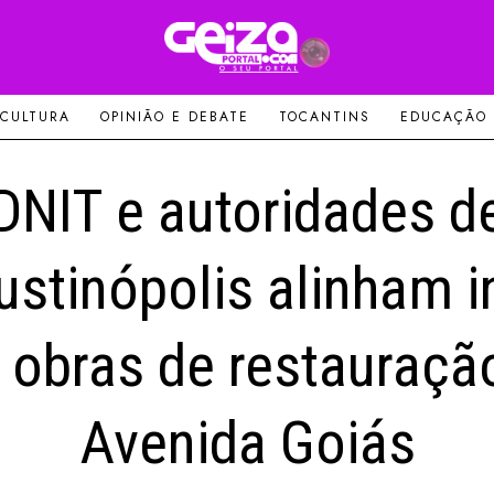
 CULTURA
OPINIÃO E DEBATE
TOCANTINS
EDUCAÇÃO
DNIT e autoridades d
stinópolis alinham i
 obras de restauraçã
Avenida Goiás