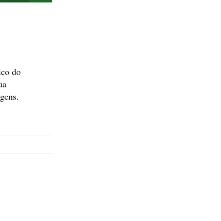
ico do
ua
agens.