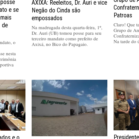
 posse
AXIXÁ: Reeleitos, Dr. Auri e vice
Confrater
ato e se
Negão do Cinda são
Patroas
 mais
empossados
Claro! Que tal
a de
Na madrugada desta quarta-feira, 1º,
Grupo de Am
Dr. Auri (UB) tomou posse para seu
Confraterniz
terceiro mandato como prefeito de
Na tarde do 
ndato, o
Axixá, no Bico do Papagaio.
se nesta
cerimônia
portiva
Presidente
dos e o