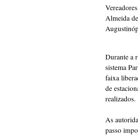
Vereadores
Almeida de
Augustinóp
Durante a 
sistema Par
faixa liber
de estacio
realizados.
As autorid
passo impo