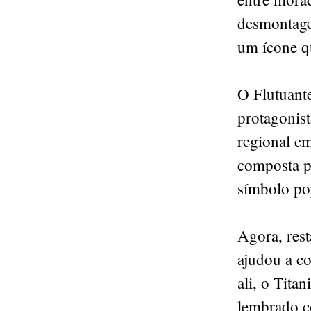
desmontagem
um ícone q
O Flutuante
protagonis
regional e
composta p
símbolo pop
Agora, res
ajudou a c
ali, o Tita
lembrado c