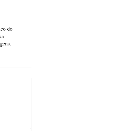
ico do
ua
agens.