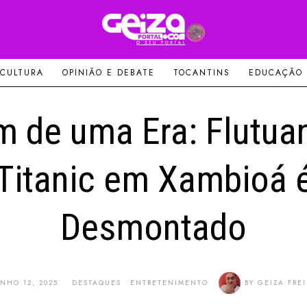
 CULTURA
OPINIÃO E DEBATE
TOCANTINS
EDUCAÇÃO
m de uma Era: Flutua
Titanic em Xambioá 
Desmontado
UNHO 12, 2025
DESTAQUES
·
ENTRETENIMENTO
BY
GEIZA FREI