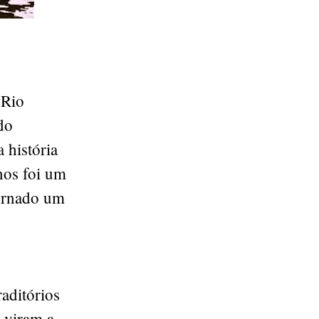
 Rio
do
 história
anos foi um
tornado um
aditórios
 viram a