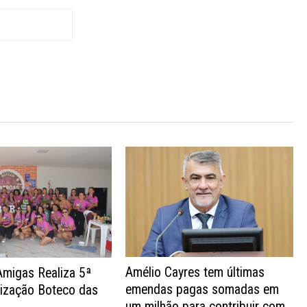
Amélio Cayres tem últimas
Amigas Realiza 5ª
emendas pagas somadas em
nização Boteco das
um milhão para contribuir com