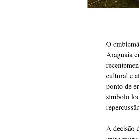
O emblemát
Araguaia e
recentement
cultural e 
ponto de en
símbolo lo
repercussão
A decisão d
entre mora