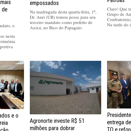
Patroas
 mais
empossados
Claro! Que tal
a de
Na madrugada desta quarta-feira, 1º,
Grupo de Am
Dr. Auri (UB) tomou posse para seu
Confraterniz
terceiro mandato como prefeito de
Na tarde do 
ndato, o
Axixá, no Bico do Papagaio.
se nesta
cerimônia
portiva
Presidente
dos e o
Agronorte investe R$ 51
entrega de
reia
milhões para dobrar
TO e refo
ução