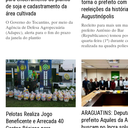
torna o prefeito com
de soja e cadastramento da
reeleições da históri
área cultivada
Augustinópolis
O Governo do Tocantins, por meio da
Reeleito para mais um ma
Agência de Defesa Agropecuária
prefeito Antônio do Bar
(Adapec), alerta para o fim do prazo
(Republicanos) tomou pos
da janela do plantio
quarta-feira (1º) durante 
realizada na quadra polies
ARAGUATINS: Deputa
Pelotas Realiza Jogo
prefeito Aquiles da A
Beneficente e Arrecada 40
buscam no Incra sol