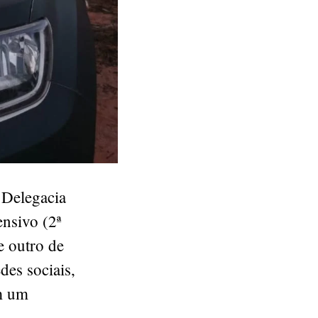
 Delegacia
nsivo (2ª
e outro de
des sociais,
am um