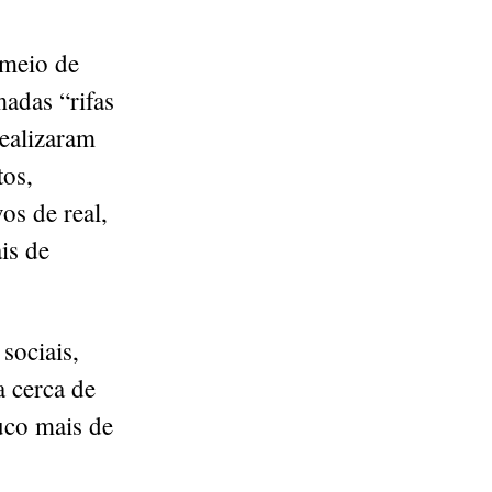
 meio de
adas “rifas
realizaram
tos,
os de real,
is de
sociais,
a cerca de
uco mais de