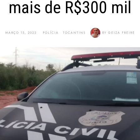
mais de R$300 mil
MARÇO 15, 2023
POLÍCIA
·
TOCANTINS
BY
GEIZA FREIRE