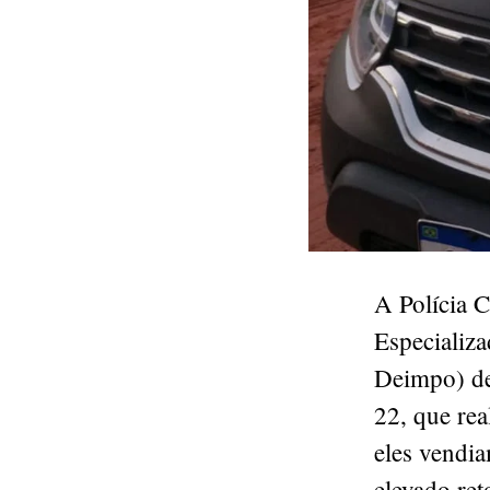
A Polícia C
Especializ
Deimpo) de
22, que rea
eles vendia
elevado ret