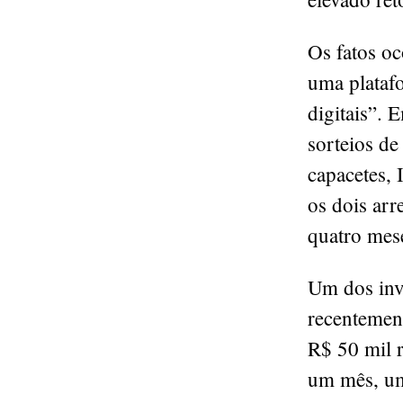
Os fatos oc
uma plataf
digitais”. 
sorteios de
capacetes, 
os dois ar
quatro mes
Um dos inve
recentement
R$ 50 mil 
um mês, um