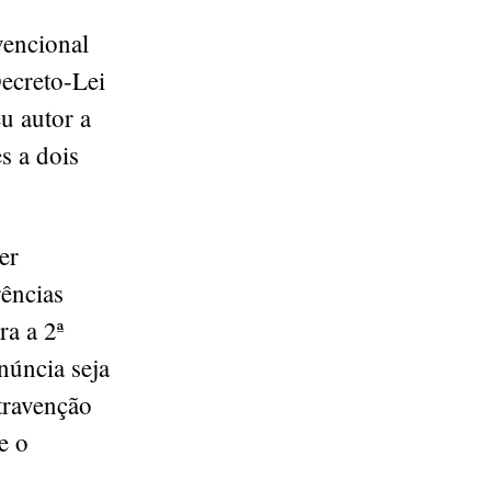
vencional
Decreto-Lei
u autor a
s a dois
er
rências
ra a 2ª
núncia seja
travenção
e o