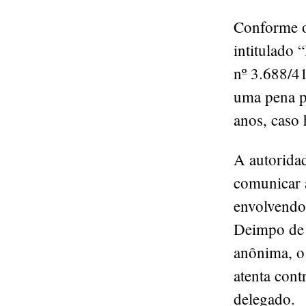
Conforme o 
intitulado 
nº 3.688/41
uma pena pe
anos, caso
A autoridad
comunicar a
envolvendo 
Deimpo de 
anônima, o
atenta cont
delegado.