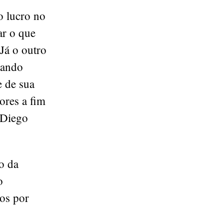
o lucro no
ar o que
Já o outro
rando
e de sua
ores a fim
 Diego
o da
o
os por