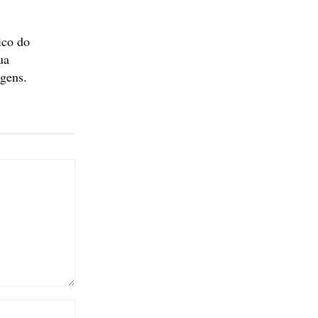
ico do
ua
agens.