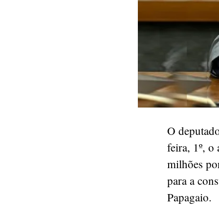
O deputado
feira, 1º, 
milhões po
para a con
Papagaio.