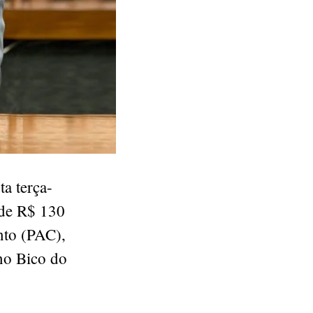
a terça-
 de R$ 130
nto (PAC),
no Bico do