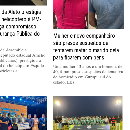
 da Aleto prestigia
 helicóptero à PM-
rça compromisso
urança Pública do
Mulher e novo companheiro
são presos suspeitos de
 da Assembleia
tentarem matar o marido dela
 deputado estadual Amélio
para ficarem com bens
blicanos), prestigiou a
al do helicóptero Esquilo
Uma mulher 43 anos e um homem, de
cicletas à
40, foram presos suspeitos de tentativa
de homicídio em Gurupi, sul do
estado. Eles