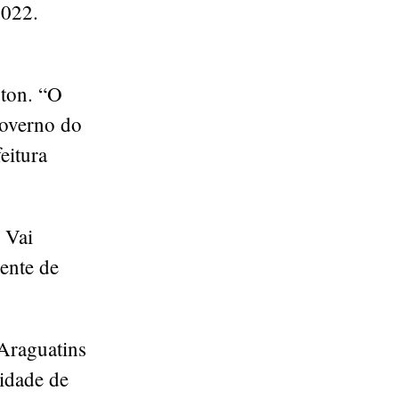
2022.
ston. “O
Governo do
eitura
 Vai
ente de
Araguatins
idade de