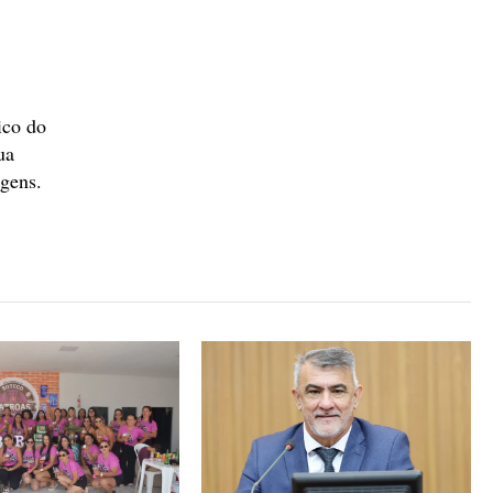
ico do
ua
agens.