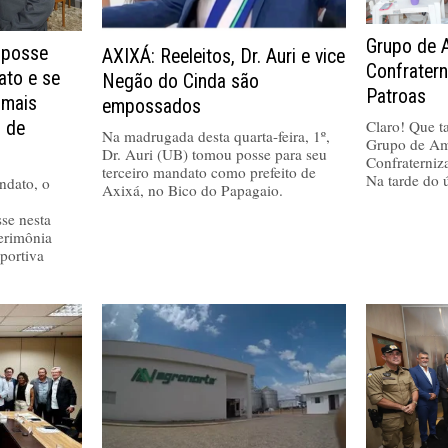
Grupo de 
 posse
AXIXÁ: Reeleitos, Dr. Auri e vice
Confrater
ato e se
Negão do Cinda são
Patroas
 mais
empossados
Claro! Que tal
a de
Na madrugada desta quarta-feira, 1º,
Grupo de Am
Dr. Auri (UB) tomou posse para seu
Confraterniz
terceiro mandato como prefeito de
Na tarde do 
ndato, o
Axixá, no Bico do Papagaio.
se nesta
cerimônia
portiva