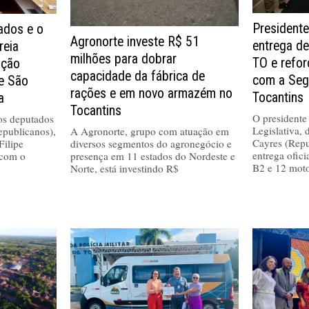
Presidente
dos e o
Agronorte investe R$ 51
entrega de
reia
milhões para dobrar
TO e refo
ução
capacidade da fábrica de
com a Seg
de São
rações e em novo armazém no
Tocantins
a
Tocantins
O presidente
 os deputados
Legislativa,
epublicanos),
A Agronorte, grupo com atuação em
Cayres (Repu
Filipe
diversos segmentos do agronegócio e
entrega ofici
 com o
presença em 11 estados do Nordeste e
B2 e 12 moto
Norte, está investindo R$