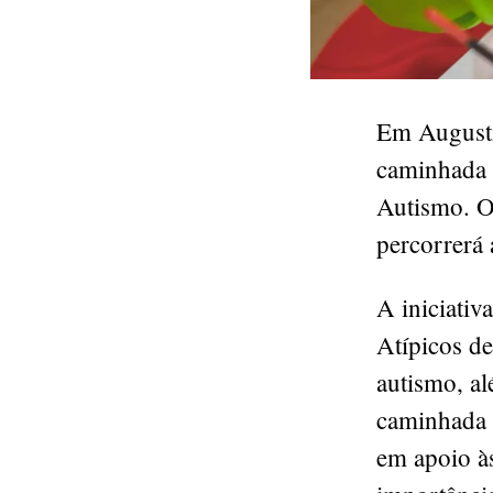
Em Augustin
caminhada 
Autismo. O
percorrerá 
A iniciati
Atípicos de
autismo, al
caminhada 
em apoio às