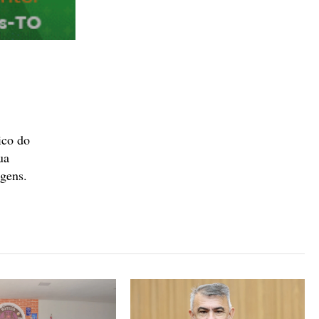
ico do
ua
agens.