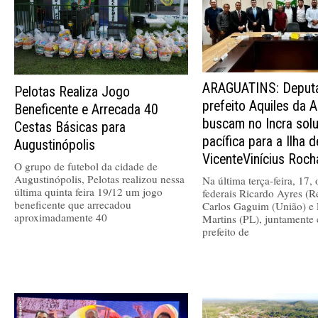
ARAGUATINS: Deputa
Pelotas Realiza Jogo
prefeito Aquiles da A
Beneficente e Arrecada 40
buscam no Incra sol
Cestas Básicas para
pacífica para a Ilha 
Augustinópolis
VicenteVinícius Roch
O grupo de futebol da cidade de
Augustinópolis, Pelotas realizou nessa
Na última terça-feira, 17,
última quinta feira 19/12 um jogo
federais Ricardo Ayres (R
beneficente que arrecadou
Carlos Gaguim (União) e 
aproximadamente 40
Martins (PL), juntamente
prefeito de