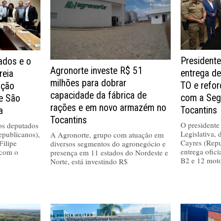
Presidente
dos e o
Agronorte investe R$ 51
entrega de
reia
milhões para dobrar
TO e refo
ução
capacidade da fábrica de
com a Seg
de São
rações e em novo armazém no
Tocantins
a
Tocantins
O presidente
 os deputados
Legislativa,
epublicanos),
A Agronorte, grupo com atuação em
Cayres (Repu
Filipe
diversos segmentos do agronegócio e
entrega ofici
 com o
presença em 11 estados do Nordeste e
B2 e 12 moto
Norte, está investindo R$