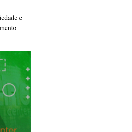
iedade e
imento