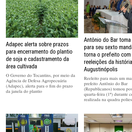
Antônio do Bar toma
Adapec alerta sobre prazos
para seu sexto mand
para encerramento do plantio
torna o prefeito com
de soja e cadastramento da
reeleições da históri
área cultivada
Augustinópolis
O Governo do Tocantins, por meio da
Reeleito para mais um ma
Agência de Defesa Agropecuária
prefeito Antônio do Bar
(Adapec), alerta para o fim do prazo
(Republicanos) tomou pos
da janela do plantio
quarta-feira (1º) durante 
realizada na quadra polies