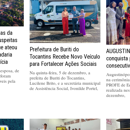
as da
uspeitas
ue ateou
Prefeitura de Buriti do
AUGUSTIN
adaria
Tocantins Recebe Novo Veículo
conquista
ícia
para Fortalecer Ações Sociais
consecuti
esposa, de
Na quinta-feira, 5 de dezembro, a
Augustinópol
 foram
prefeita de Buriti do Tocantins,
na cerimônia
veis pela
Lucilene Brito, e a secretária municipal
PROFE de Ed
de Assistência Social, Ivonilde Portel,
realizada nes
dezembro,