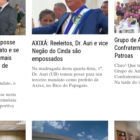
Grupo de 
 posse
AXIXÁ: Reeleitos, Dr. Auri e vice
Confrater
ato e se
Negão do Cinda são
Patroas
 mais
empossados
Claro! Que tal
a de
Na madrugada desta quarta-feira, 1º,
Grupo de Am
Dr. Auri (UB) tomou posse para seu
Confraterniz
terceiro mandato como prefeito de
Na tarde do 
ndato, o
Axixá, no Bico do Papagaio.
se nesta
cerimônia
portiva