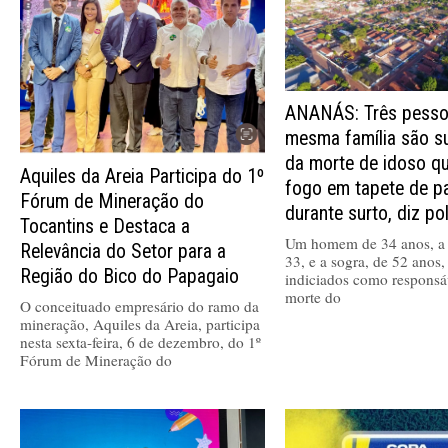
ANANÁS: Três pesso
mesma família são s
da morte de idoso q
Aquiles da Areia Participa do 1º
fogo em tapete de p
Fórum de Mineração do
durante surto, diz pol
Tocantins e Destaca a
Um homem de 34 anos, a 
Relevância do Setor para a
33, e a sogra, de 52 anos,
Região do Bico do Papagaio
indiciados como responsá
morte do
O conceituado empresário do ramo da
mineração, Aquiles da Areia, participa
nesta sexta-feira, 6 de dezembro, do 1º
Fórum de Mineração do