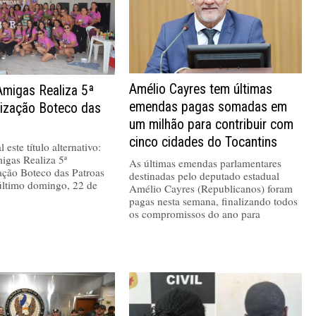
Amélio Cayres tem últimas
Amigas Realiza 5ª
emendas pagas somadas em
nização Boteco das
um milhão para contribuir com
cinco cidades do Tocantins
 este título alternativo:
igas Realiza 5ª
As últimas emendas parlamentares
ação Boteco das Patroas
destinadas pelo deputado estadual
último domingo, 22 de
Amélio Cayres (Republicanos) foram
pagas nesta semana, finalizando todos
os compromissos do ano para