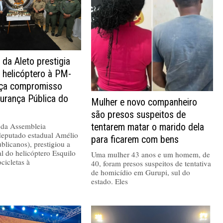
 da Aleto prestigia
 helicóptero à PM-
rça compromisso
urança Pública do
Mulher e novo companheiro
são presos suspeitos de
 da Assembleia
tentarem matar o marido dela
 deputado estadual Amélio
para ficarem com bens
blicanos), prestigiou a
al do helicóptero Esquilo
Uma mulher 43 anos e um homem, de
cicletas à
40, foram presos suspeitos de tentativa
de homicídio em Gurupi, sul do
estado. Eles