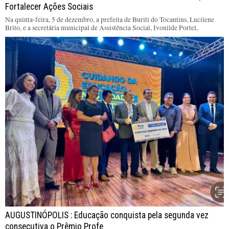
Fortalecer Ações Sociais
Na quinta-feira, 5 de dezembro, a prefeita de Buriti do Tocantins, Lucilene
Brito, e a secretária municipal de Assistência Social, Ivonilde Portel,
AUGUSTINÓPOLIS : Educação conquista pela segunda vez
consecutiva o Prêmio Profe