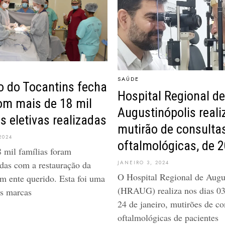
SAÚDE
 do Tocantins fecha
Hospital Regional de
om mais de 18 mil
Augustinópolis reali
as eletivas realizadas
mutirão de consulta
2024
oftalmológicas, de 
 mil famílias foram
JANEIRO 3, 2024
das com a restauração da
O Hospital Regional de Augu
m ente querido. Esta foi uma
(HRAUG) realiza nos dias 03
s marcas
24 de janeiro, mutirões de co
oftalmológicas de pacientes