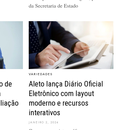
da Secretaria de Estado
VARIEDADES
o de
Aleto lança Diário Oficial
a
Eletrônico com layout
liação
moderno e recursos
interativos
JANEIRO 2, 2024