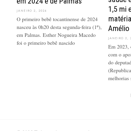
em 2024 é de Palmas
1,5 mi
JANEIRO 2, 2024
matéri
O primeiro bebê tocantinense de 2024
nasceu às 0h20 desta segunda-feira (1º),
Amélio
em Palmas. Esther Nogueira Macedo
JANEIRO 2, 
foi o primeiro bebê nascido
Em 2023, 
com o apo
do deputad
(Republic
melhorias 