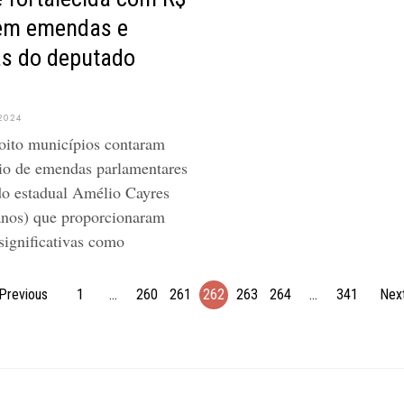
 em emendas e
as do deputado
2024
oito municípios contaram
io de emendas parlamentares
o estadual Amélio Cayres
anos) que proporcionaram
significativas como
Previous
1
…
260
261
262
263
264
…
341
Nex