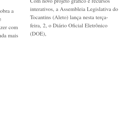
Com novo projeto gráfico e recursos
interativos, a Assembleia Legislativa do
dobra a
Tocantins (Aleto) lança nesta terça-
e
feira, 2, o Diário Oficial Eletrônico
azer com
(DOE),
nda mais