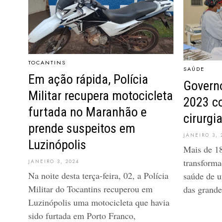
TOCANTINS
SAÚDE
Em ação rápida, Polícia
Governo
Militar recupera motocicleta
2023 c
furtada no Maranhão e
cirurgi
prende suspeitos em
JANEIRO 3, 
Luzinópolis
Mais de 18
transforma
JANEIRO 3, 2024
Na noite desta terça-feira, 02, a Polícia
saúde de u
Militar do Tocantins recuperou em
das grande
Luzinópolis uma motocicleta que havia
sido furtada em Porto Franco,