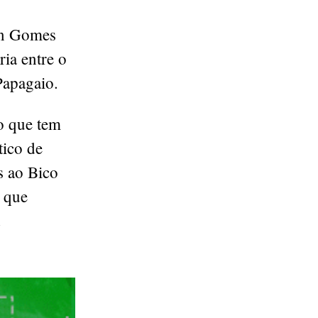
on Gomes
ria entre o
Papagaio.
o que tem
tico de
s ao Bico
 que