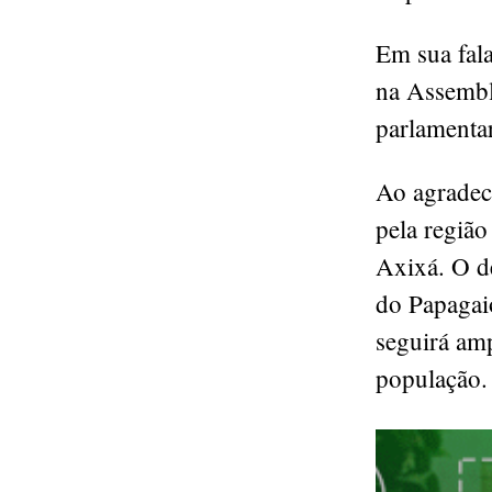
Em sua fal
na Assemble
parlamentar
Ao agradec
pela regiã
Axixá. O d
do Papagai
seguirá amp
população.