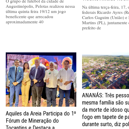
O grupo de futebol da cidade de
Augustinópolis, Pelotas realizou nessa
Na última terça-feira, 17,
última quinta feira 19/12 um jogo
federais Ricardo Ayres (R
beneficente que arrecadou
Carlos Gaguim (União) e 
aproximadamente 40
Martins (PL), juntamente
prefeito de
ANANÁS: Três pesso
mesma família são s
da morte de idoso q
Aquiles da Areia Participa do 1º
fogo em tapete de p
Fórum de Mineração do
durante surto, diz pol
Tocantins e Destaca a