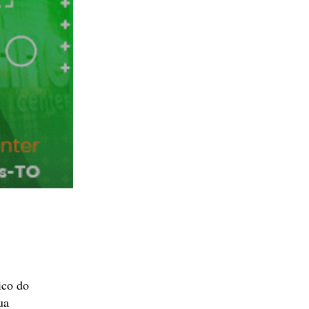
ico do
ua