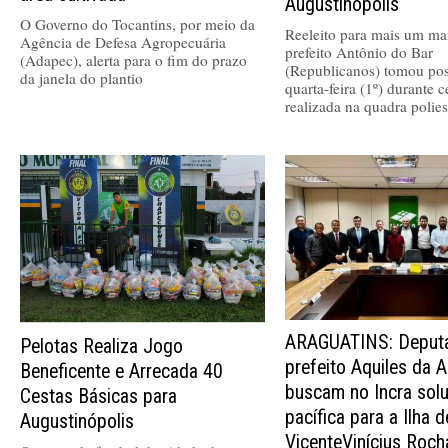
Augustinópolis
O Governo do Tocantins, por meio da
Reeleito para mais um ma
Agência de Defesa Agropecuária
prefeito Antônio do Bar
(Adapec), alerta para o fim do prazo
(Republicanos) tomou pos
da janela do plantio
quarta-feira (1º) durante 
realizada na quadra polies
ARAGUATINS: Deputa
Pelotas Realiza Jogo
prefeito Aquiles da A
Beneficente e Arrecada 40
buscam no Incra sol
Cestas Básicas para
pacífica para a Ilha 
Augustinópolis
VicenteVinícius Roch