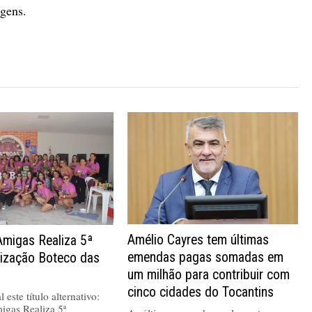
agens.
Amélio Cayres tem últimas
Amigas Realiza 5ª
emendas pagas somadas em
nização Boteco das
um milhão para contribuir com
cinco cidades do Tocantins
 este título alternativo:
igas Realiza 5ª