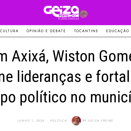
 CULTURA
OPINIÃO E DEBATE
TOCANTINS
EDUCAÇÃO
m Axixá, Wiston Gom
ne lideranças e forta
po político no munic
JUNHO 1, 2026
POLÍTICA
BY
GEIZA FREIRE