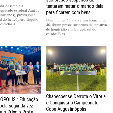
 da Assembleia
tentarem matar o marido dela
 deputado estadual Amélio
para ficarem com bens
blicanos), prestigiou a
al do helicóptero Esquilo
Uma mulher 43 anos e um homem, de
cicletas à
40, foram presos suspeitos de tentativa
de homicídio em Gurupi, sul do
estado. Eles
Chapecoense Derrota o Vitória
ÓPOLIS : Educação
e Conquista o Campeonato
 pela segunda vez
Copa Augustinópolis
va o Prêmio Profe