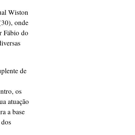
ual Wiston
(30), onde
r Fábio do
iversas
uplente de
ntro, os
sua atuação
ra a base
 dos