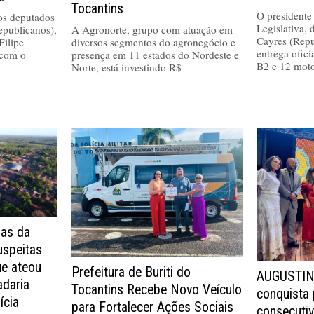
Tocantins
O presidente
 os deputados
Legislativa,
epublicanos),
A Agronorte, grupo com atuação em
Cayres (Repu
Filipe
diversos segmentos do agronegócio e
entrega ofici
 com o
presença em 11 estados do Nordeste e
B2 e 12 moto
Norte, está investindo R$
as da
uspeitas
ue ateou
Prefeitura de Buriti do
AUGUSTIN
adaria
Tocantins Recebe Novo Veículo
conquista
ícia
para Fortalecer Ações Sociais
consecuti