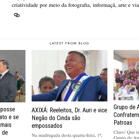
criatividade por meio da fotografia, informaçã, arte e vi
LATEST FROM BLOG
Grupo de 
 posse
AXIXÁ: Reeleitos, Dr. Auri e vice
Confrater
ato e se
Negão do Cinda são
Patroas
 mais
empossados
Claro! Que tal
a de
Na madrugada desta quarta-feira, 1º,
Grupo de Am