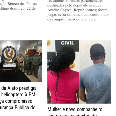
As últimas emendas parlamentares
ação Boteco das Patroas
destinadas pelo deputado estadual
último domingo, 22 de
Amélio Cayres (Republicanos) foram
pagas nesta semana, finalizando todos
os compromissos do ano para
 da Aleto prestigia
 helicóptero à PM-
rça compromisso
urança Pública do
Mulher e novo companheiro
são presos suspeitos de