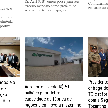
Dr. Auri (UB) tomou posse para seu
Confraterniz
terceiro mandato como prefeito de
Na tarde do 
ndato, o
Axixá, no Bico do Papagaio.
se nesta
cerimônia
portiva
Presidente
dos e o
Agronorte investe R$ 51
entrega de
reia
milhões para dobrar
TO e refo
ução
capacidade da fábrica de
com a Seg
de São
rações e em novo armazém no
Tocantins
a