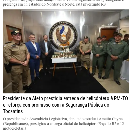
presença em 11 estados do Nordeste e Norte, está investindo R$
Presidente da Aleto prestigia entrega de helicóptero à PM-TO
e reforça compromisso com a Segurança Pública do
Tocantins
O presidente da Assembleia Legislativa, deputado estadual Amélio Cayres
(Republicanos), prestigiou a entrega oficial do helicóptero Esquilo B2 e 12
motocicletas à