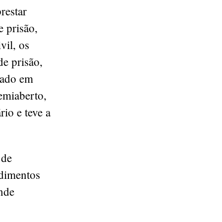
restar
 prisão,
vil, os
e prisão,
cado em
emiaberto,
io e teve a
 de
edimentos
nde