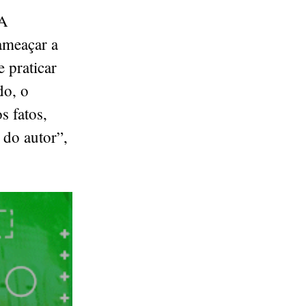
CA
ameaçar a
 praticar
do, o
s fatos,
 do autor”,