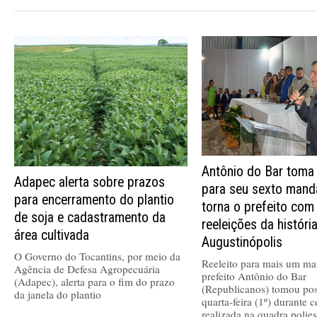
Antônio do Bar toma
Adapec alerta sobre prazos
para seu sexto mand
para encerramento do plantio
torna o prefeito com
de soja e cadastramento da
reeleições da históri
área cultivada
Augustinópolis
O Governo do Tocantins, por meio da
Reeleito para mais um ma
Agência de Defesa Agropecuária
prefeito Antônio do Bar
(Adapec), alerta para o fim do prazo
(Republicanos) tomou pos
da janela do plantio
quarta-feira (1º) durante 
realizada na quadra polies