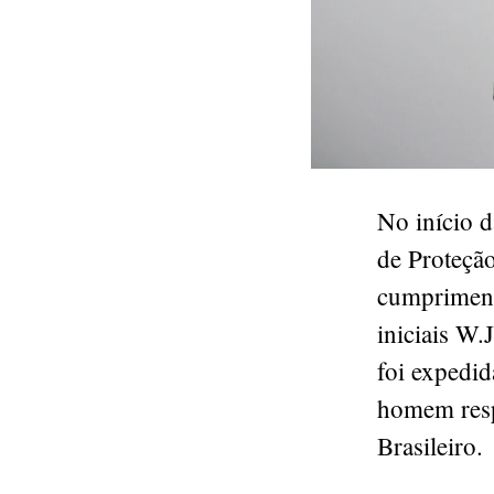
No início d
de Proteçã
cumpriment
iniciais W.
foi expedid
homem resp
Brasileiro.