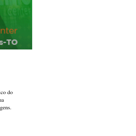
ico do
ua
agens.