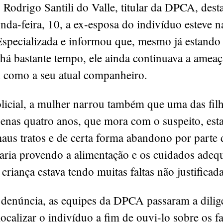
Rodrigo Santili do Valle, titular da DPCA, dest
nda-feira, 10, a ex-esposa do indivíduo esteve n
Especializada e informou que, mesmo já estando
á bastante tempo, ele ainda continuava a amea
 como a seu atual companheiro.
licial, a mulher narrou também que uma das fil
penas quatro anos, que mora com o suspeito, est
maus tratos e de certa forma abandono por part
taria provendo a alimentação e os cuidados adeq
 criança estava tendo muitas faltas não justificada
 denúncia, as equipes da DPCA passaram a dilig
localizar o indivíduo a fim de ouvi-lo sobre os f