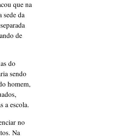
acou que na
a sede da
 separada
çando de
has do
aria sendo
e do homem,
uados,
s a escola.
enciar no
atos. Na