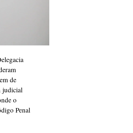
Delegacia
 deram
mem de
 judicial
onde o
ódigo Penal