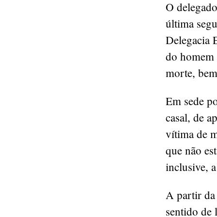
O delegado 
última segu
Delegacia 
do homem h
morte, bem
Em sede po
casal, de a
vítima de 
que não es
inclusive, a
A partir da
sentido de 