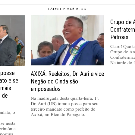
LATEST FROM BLOG
Grupo de 
Confrater
Patroas
Claro! Que tal
Grupo de Am
Confraterniz
Na tarde do 
 posse
AXIXÁ: Reeleitos, Dr. Auri e vice
ato e se
Negão do Cinda são
 mais
empossados
a de
Na madrugada desta quarta-feira, 1º,
Dr. Auri (UB) tomou posse para seu
terceiro mandato como prefeito de
ndato, o
Axixá, no Bico do Papagaio.
se nesta
cerimônia
portiva