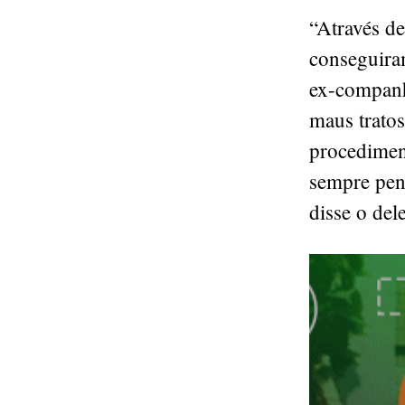
“Através de
conseguira
ex-companhe
maus tratos
procediment
sempre pens
disse o del