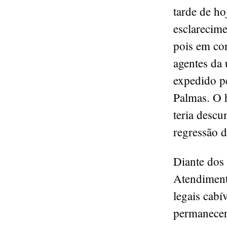
tarde de h
esclarecim
pois em con
agentes da
expedido p
Palmas. O 
teria descu
regressão d
Diante dos 
Atendimento
legais cab
permanecerá