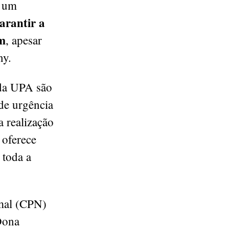
r um
arantir a
em
, apesar
ny.
 da UPA são
 de urgência
a realização
 oferece
 toda a
rmal (CPN)
Dona