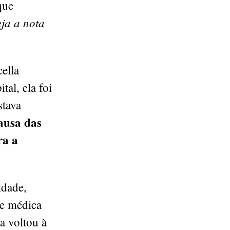
que
ja a nota
ella
al, ela foi
stava
ausa das
ra a
idade,
pe médica
a voltou à