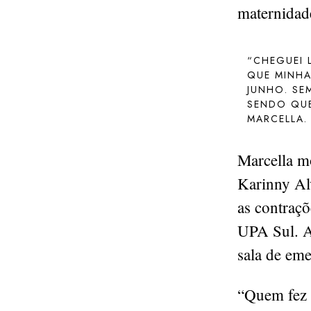
maternidad
“CHEGUEI 
QUE MINHA
JUNHO. SE
SENDO QUE
MARCELLA.
Marcella m
Karinny Alv
as contraçõ
UPA Sul. A
sala de eme
“Quem fez 