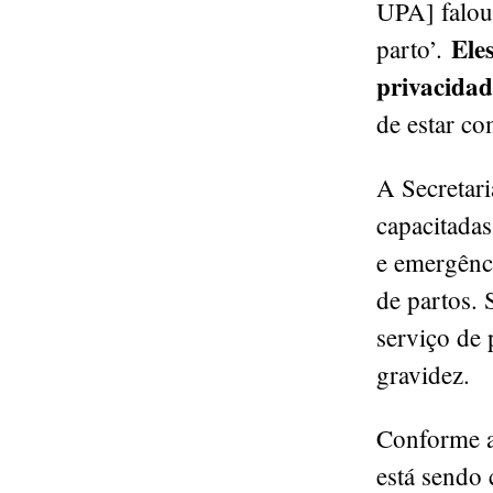
UPA] falou
Ele
parto’.
privacidad
de estar c
A Secretar
capacitadas
e emergênci
de partos. 
serviço de 
gravidez.
Conforme a
está sendo