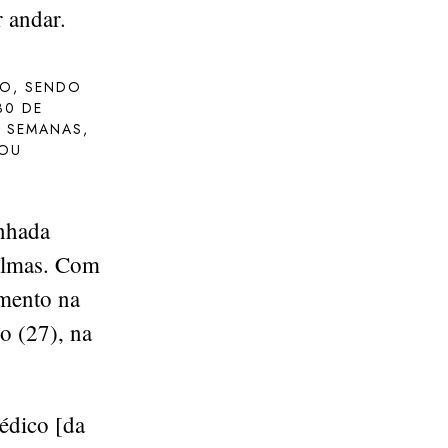
 andar.
TO, SENDO
30 DE
8 SEMANAS,
COU
unhada
Palmas. Com
imento na
o (27), na
édico [da