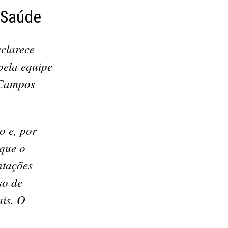
 Saúde
clarece
pela equipe
 Campos
o e, por
 que o
ntações
so de
ais. O