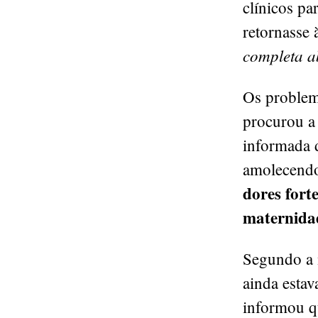
clínicos pa
retornasse 
completa a
Os problem
procurou a 
informada d
amolecend
dores fort
maternida
Segundo a 
ainda estav
informou qu