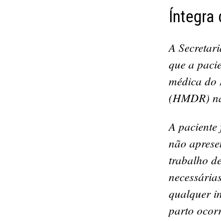
Íntegra
A Secretar
que a pacie
médica do 
(HMDR) nas
A paciente
não apresen
trabalho d
necessária
qualquer in
parto ocor