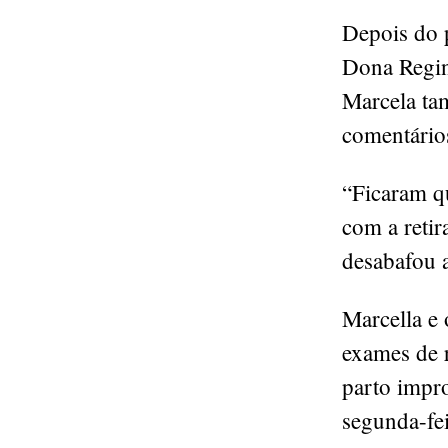
Depois do 
Dona Regin
Marcela ta
comentário
“Ficaram qu
com a retir
desabafou 
Marcella e 
exames de r
parto impro
segunda-fei