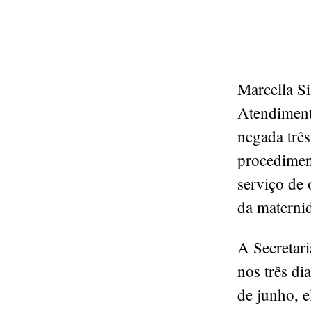
Marcella Si
Atendimento
negada trê
procedimen
serviço de 
da maternid
A Secretari
nos três di
de junho, e