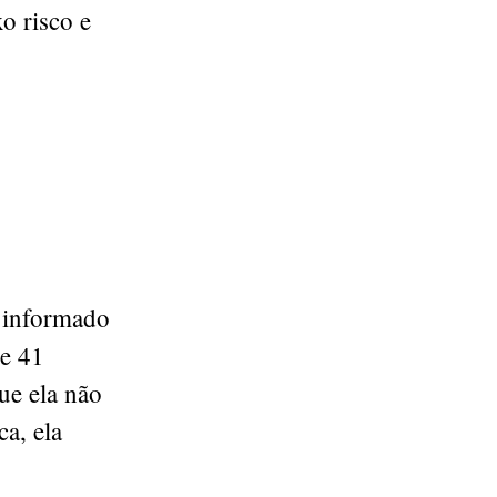
o risco e
a informado
se 41
ue ela não
a, ela