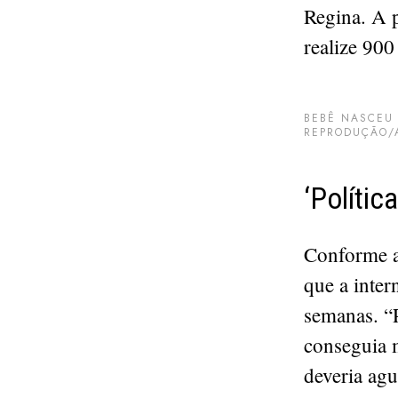
Regina. A p
realize 90
BEBÊ NASCEU 
REPRODUÇÃO/A
‘Polític
Conforme a
que a inter
semanas. “
conseguia m
deveria agu