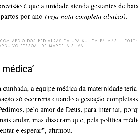
revisão é que a unidade atenda gestantes de baix
(veja nota completa abaixo)
0 partos por ano
.
COM APOIO DOS PEDIATRAS DA UPA SUL EM PALMAS — FOTO:
RQUIVO PESSOAL DE MARCELA SILVA
a médica’
 cunhada, a equipe médica da maternidade teri
nação só ocorreria quando a gestação completas
Pedimos, pelo amor de Deus, para internar, porq
ais andar, mas disseram que, pela política médic
entar e esperar”, afirmou.