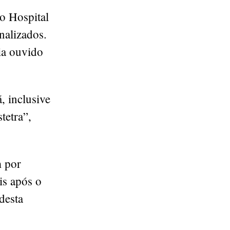
o Hospital
nalizados.
ia ouvido
, inclusive
tetra”,
m por
is após o
desta