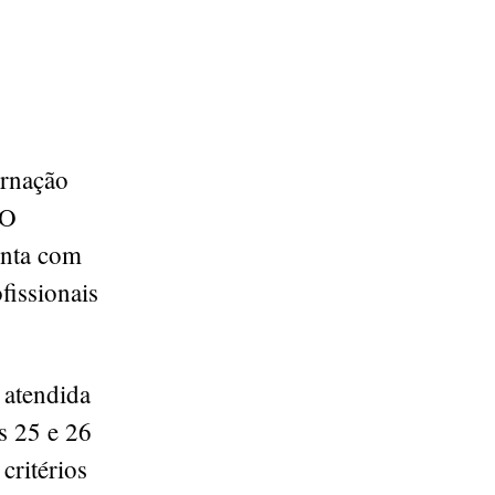
ernação
 O
onta com
fissionais
 atendida
s 25 e 26
critérios