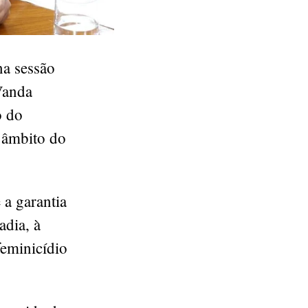
na sessão
 Vanda
o do
 âmbito do
 a garantia
adia, à
feminicídio