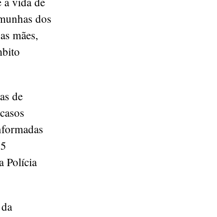
e a vida de
temunhas dos
uas mães,
mbito
as de
 casos
nformadas
15
a Polícia
 da