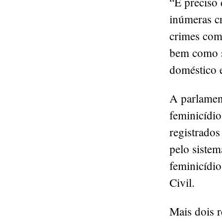
“É preciso 
inúmeras cr
crimes come
bem como s
doméstico e
A parlamen
feminicídi
registrado
pelo sistem
feminicídio
Civil.
Mais dois 