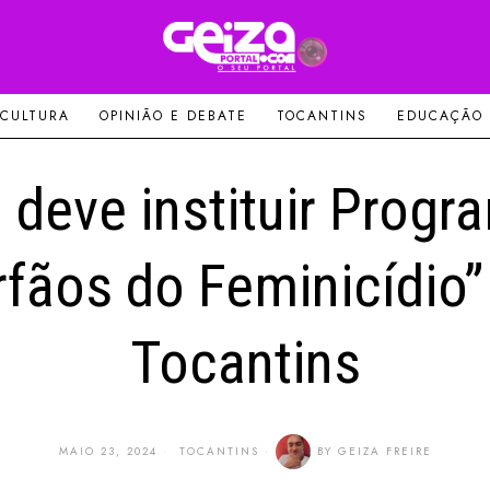
 CULTURA
OPINIÃO E DEBATE
TOCANTINS
EDUCAÇÃO
i deve instituir Progr
rfãos do Feminicídio”
Tocantins
MAIO 23, 2024
TOCANTINS
BY
GEIZA FREIRE