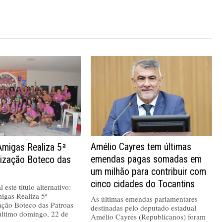
Amélio Cayres tem últimas
Amigas Realiza 5ª
emendas pagas somadas em
nização Boteco das
um milhão para contribuir com
cinco cidades do Tocantins
 este título alternativo:
igas Realiza 5ª
As últimas emendas parlamentares
ação Boteco das Patroas
destinadas pelo deputado estadual
último domingo, 22 de
Amélio Cayres (Republicanos) foram