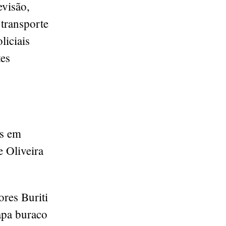
visão,
 transporte
liciais
tes
os em
e Oliveira
ores Buriti
apa buraco