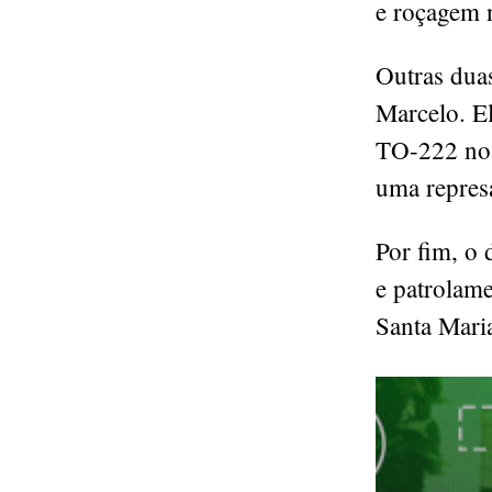
e roçagem 
Outras dua
Marcelo. E
TO-222 no 
uma represa
Por fim, o
e patrolam
Santa Mari