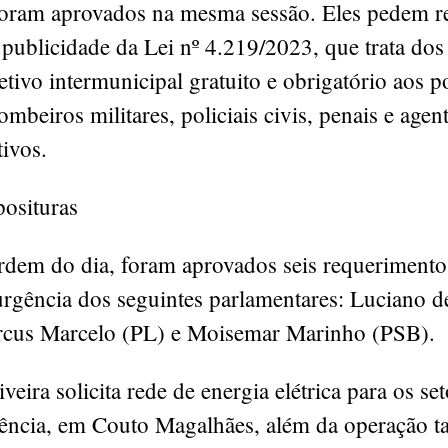
foram aprovados na mesma sessão. Eles pedem re
 publicidade da Lei nº 4.219/2023, que trata dos
etivo intermunicipal gratuito e obrigatório aos po
ombeiros militares, policiais civis, penais e agen
ivos.
posituras
rdem do dia, foram aprovados seis requeriment
rgência dos seguintes parlamentares: Luciano d
cus Marcelo (PL) e Moisemar Marinho (PSB).
veira solicita rede de energia elétrica para os set
ência, em Couto Magalhães, além da operação t