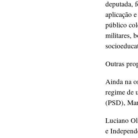
deputada, 
aplicação e
público col
militares, b
socioeducat
Outras pro
Ainda na o
regime de u
(PSD), Mar
Luciano Oli
e Independ