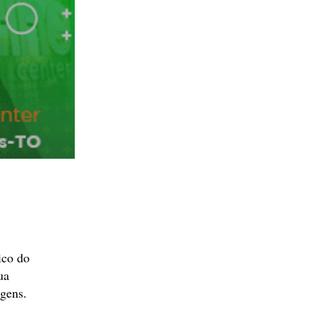
ico do
ua
agens.