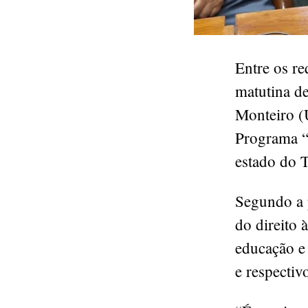
Entre os r
matutina de
Monteiro (U
Programa “
estado do T
Segundo a p
do direito 
educação e 
e respectiv