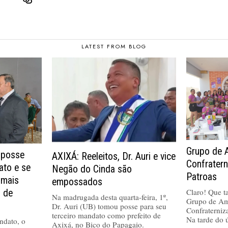
LATEST FROM BLOG
Grupo de 
 posse
AXIXÁ: Reeleitos, Dr. Auri e vice
Confrater
ato e se
Negão do Cinda são
Patroas
 mais
empossados
Claro! Que tal
a de
Na madrugada desta quarta-feira, 1º,
Grupo de Am
Dr. Auri (UB) tomou posse para seu
Confraterniz
terceiro mandato como prefeito de
Na tarde do 
ndato, o
Axixá, no Bico do Papagaio.