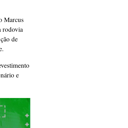
do Marcus
a rodovia
ução de
e.
evestimento
nário e