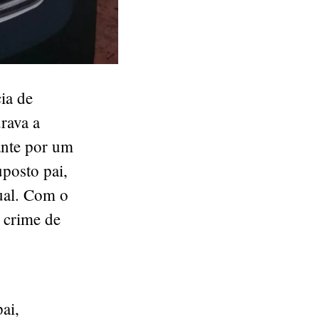
ia de
urava a
ante por um
uposto pai,
ual. Com o
o crime de
ai,