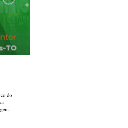
ico do
ua
agens.