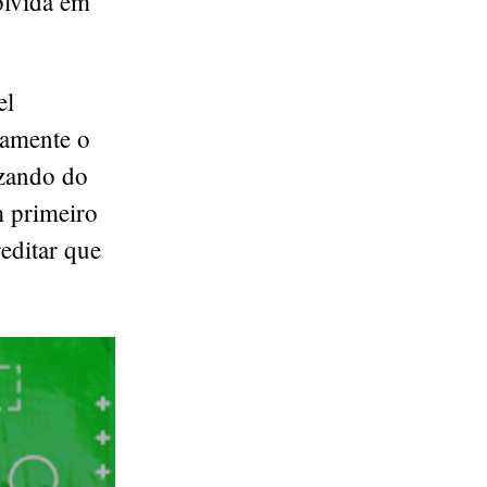
olvida em
el
samente o
izando do
m primeiro
editar que