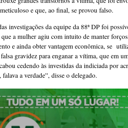
trouxe grandes transtornos à vítima, que foi env
eticuloso e que, ao final, se provou falso.
as investigações da equipe da 88ª DP foi possív
 que a mulher agiu com intuito de manter forço
ento e ainda obter vantagem econômica, se util
 falsa gravidez para enganar a vítima, que em u
abou cedendo às investidas da indiciada por acr
o, falava a verdade”, disse o delegado.