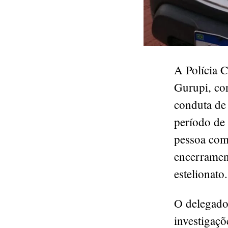
A Polícia C
Gurupi, con
conduta de
período de 
pessoa com
encerrament
estelionat
O delegado-
investigaçõ