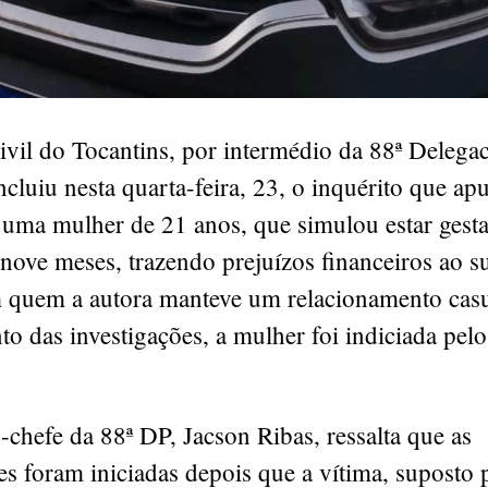
ivil do Tocantins, por intermédio da 88ª Delegac
cluiu nesta quarta-feira, 23, o inquérito que ap
 uma mulher de 21 anos, que simulou estar gest
nove meses, trazendo prejuízos financeiros ao s
 quem a autora manteve um relacionamento cas
o das investigações, a mulher foi indiciada pel
o.
chefe da 88ª DP, Jacson Ribas, ressalta que as
es foram iniciadas depois que a vítima, suposto p