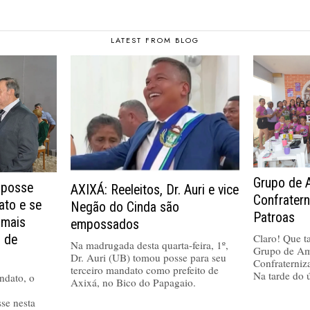
LATEST FROM BLOG
Grupo de 
 posse
AXIXÁ: Reeleitos, Dr. Auri e vice
Confrater
ato e se
Negão do Cinda são
Patroas
 mais
empossados
Claro! Que tal
a de
Na madrugada desta quarta-feira, 1º,
Grupo de Am
Dr. Auri (UB) tomou posse para seu
Confraterniz
terceiro mandato como prefeito de
Na tarde do 
ndato, o
Axixá, no Bico do Papagaio.
se nesta