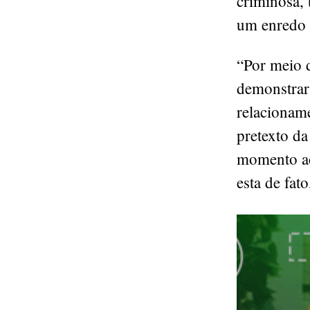
criminosa, 
um enredo m
“Por meio d
demonstrar
relacionam
pretexto da
momento ac
esta de fat