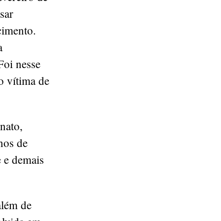
sar
cimento.
a
Foi nesse
o vítima de
onato,
nos de
e e demais
além de