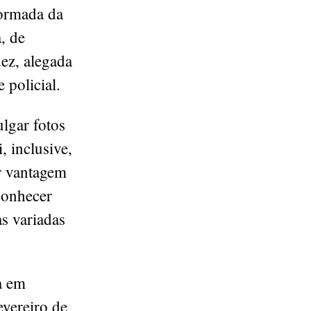
nformada da
, de
dez, alegada
e policial.
ulgar fotos
, inclusive,
r vantagem
conhecer
as variadas
a em
evereiro de