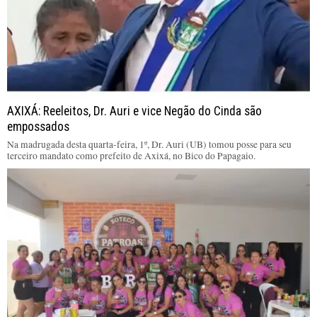
AXIXÁ: Reeleitos, Dr. Auri e vice Negão do Cinda são
empossados
Na madrugada desta quarta-feira, 1º, Dr. Auri (UB) tomou posse para seu
terceiro mandato como prefeito de Axixá, no Bico do Papagaio.