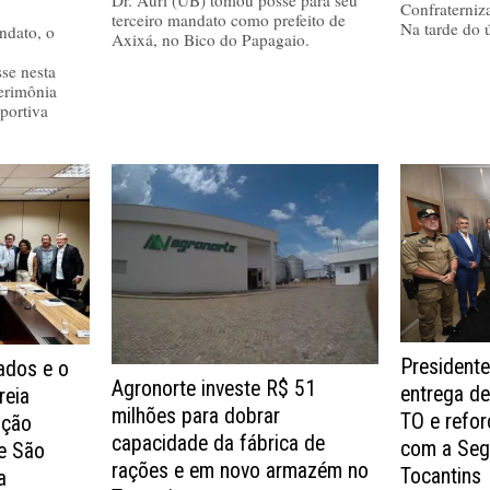
Confraterniz
terceiro mandato como prefeito de
Na tarde do 
ndato, o
Axixá, no Bico do Papagaio.
se nesta
cerimônia
portiva
Presidente
dos e o
Agronorte investe R$ 51
entrega de
reia
milhões para dobrar
TO e refo
ução
capacidade da fábrica de
com a Seg
de São
rações e em novo armazém no
Tocantins
a