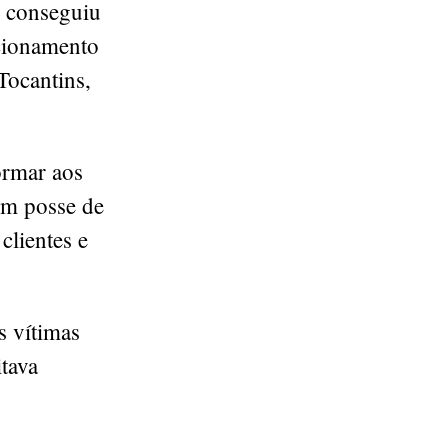
 conseguiu
icionamento
Tocantins,
ormar aos
 Em posse de
clientes e
 vítimas
tava