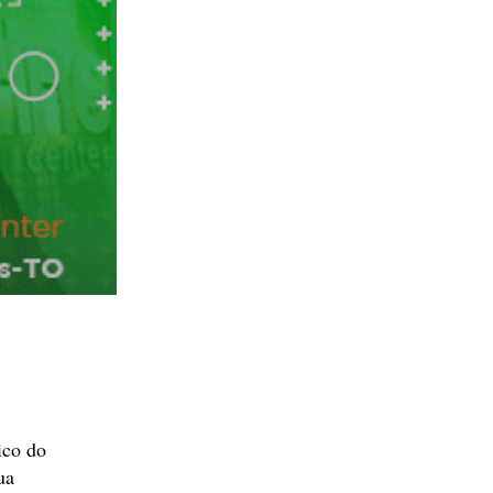
ico do
ua