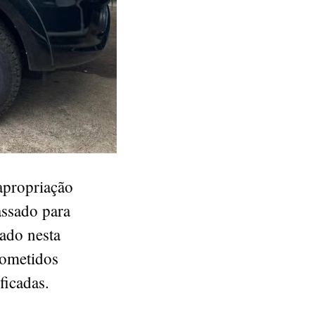
apropriação
assado para
zado nesta
cometidos
ficadas.