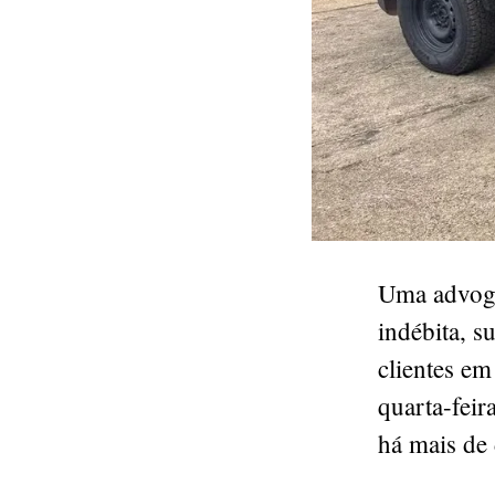
Uma advoga
indébita, s
clientes em
quarta-feir
há mais de 