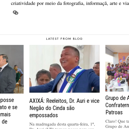
criatividade por meio da fotografia, informaçã, arte e vi
LATEST FROM BLOG
Grupo de 
 posse
AXIXÁ: Reeleitos, Dr. Auri e vice
Confrater
ato e se
Negão do Cinda são
Patroas
 mais
empossados
Claro! Que tal
a de
Na madrugada desta quarta-feira, 1º,
Grupo de Am
Dr. Auri (UB) tomou posse para seu