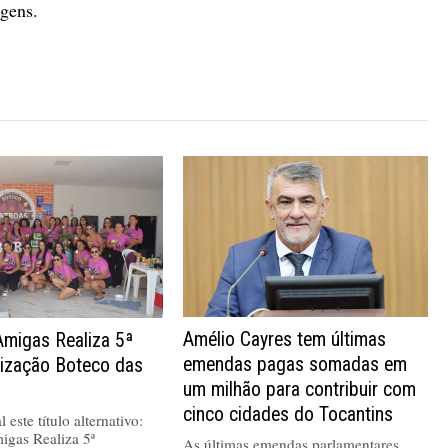
agens.
Amélio Cayres tem últimas
Amigas Realiza 5ª
emendas pagas somadas em
nização Boteco das
um milhão para contribuir com
cinco cidades do Tocantins
 este título alternativo:
igas Realiza 5ª
As últimas emendas parlamentares