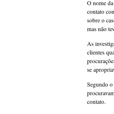
O nome da s
contato co
sobre o ca
mas não tev
As investi
clientes qu
procurações
se apropria
Segundo o 
procuravam 
contato.