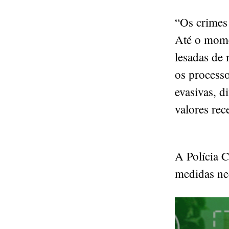
“Os crimes
Até o momen
lesadas de 
os processo
evasivas, d
valores rec
A Polícia C
medidas nec