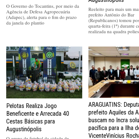
O Governo do Tocantins, por meio da
Reeleito para mais um ma
Agência de Defesa Agropecuária
prefeito Antônio do Bar
(Adapec), alerta para o fim do prazo
(Republicanos) tomou pos
da janela do plantio
quarta-feira (1º) durante 
realizada na quadra polies
ARAGUATINS: Deputa
Pelotas Realiza Jogo
prefeito Aquiles da A
Beneficente e Arrecada 40
buscam no Incra sol
Cestas Básicas para
pacífica para a Ilha 
Augustinópolis
VicenteVinícius Roch
O grupo de futebol da cidade de