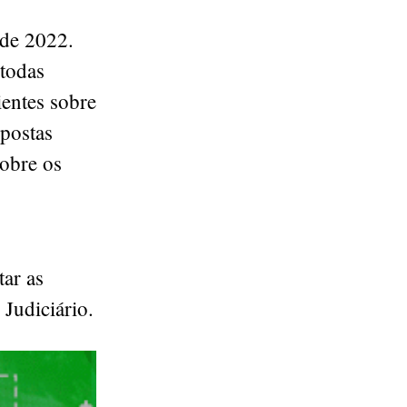
sde 2022.
 todas
ientes sobre
spostas
sobre os
tar as
Judiciário.