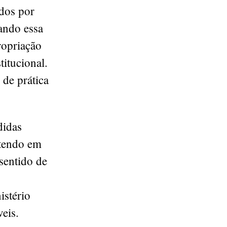
dos por
ando essa
ropriação
titucional.
 de prática
didas
 tendo em
 sentido de
istério
eis.