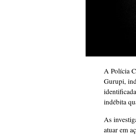
A Polícia C
Gurupi, ind
identificad
indébita qu
As investig
atuar em aç