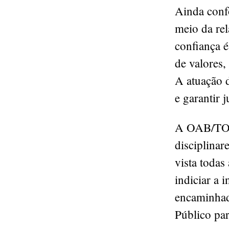
Ainda conf
meio da rel
confiança é
de valores,
A atuação d
e garantir j
A OAB/TO f
disciplinar
vista todas
indiciar a 
encaminhado
Público par