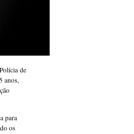
Polícia de
5 anos,
ação
da para
ndo os