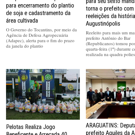
para seu sexto mand
para encerramento do plantio
torna o prefeito com
de soja e cadastramento da
reeleições da históri
área cultivada
Augustinópolis
O Governo do Tocantins, por meio da
Reeleito para mais um ma
Agência de Defesa Agropecuária
prefeito Antônio do Bar
(Adapec), alerta para o fim do prazo
(Republicanos) tomou pos
da janela do plantio
quarta-feira (1º) durante 
realizada na quadra polies
ARAGUATINS: Deputa
Pelotas Realiza Jogo
prefeito Aquiles da A
Beneficente e Arrecada 40