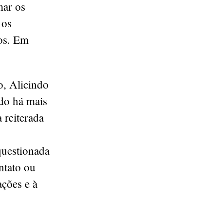
mar os
 os
os. Em
o, Alicindo
do há mais
 reiterada
questionada
ontato ou
ações e à