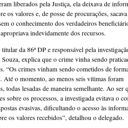
eram liberados pela Justiça, ela deixava de infor
bre os valores e, de posse de procurações, sacava
sem o conhecimento dos verdadeiros beneficiári
 apropriava indevidamente dos recursos.
titular da 86ª DP e responsável pela investigaçã
 Souza, explica que o crime vinha sendo pratica
os. “Os crimes vinham sendo cometidos de forma
. Até o momento, ao menos seis vítimas foram
as, todas lesadas de maneira semelhante. Ao ser 
tes sobre os processos, a investigada evitava o c
spostas evasivas, dificultando o acesso às inform
re os valores recebidos”, detalhou o delegado.