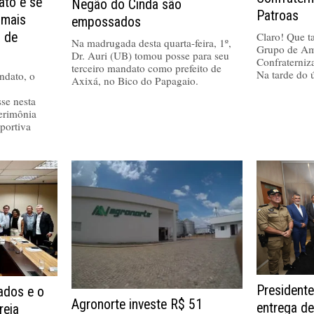
ato e se
Negão do Cinda são
Patroas
 mais
empossados
Claro! Que tal
a de
Na madrugada desta quarta-feira, 1º,
Grupo de Am
Dr. Auri (UB) tomou posse para seu
Confraterniz
terceiro mandato como prefeito de
Na tarde do 
ndato, o
Axixá, no Bico do Papagaio.
se nesta
cerimônia
portiva
Presidente
dos e o
Agronorte investe R$ 51
entrega de
reia