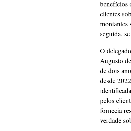
benefícios 
clientes so
montantes 
seguida, se
O delegado 
Augusto de
de dois an
desde 2022
identificad
pelos clien
fornecia re
verdade sob