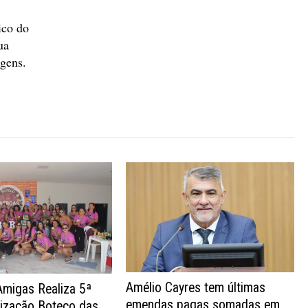
ico do
ua
agens.
Amélio Cayres tem últimas
Amigas Realiza 5ª
emendas pagas somadas em
nização Boteco das