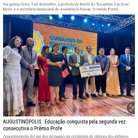
Na quinta-feira, 5 de dezembro, a prefeita de Buriti do Tocantins, Lucilene
Brito, e a secretária municipal de Assistência Social, Ivonilde Portel,
AUGUSTINÓPOLIS : Educação conquista pela segunda vez
consecutiva o Prêmio Profe
Augustinópolis foi um dos destaques na cerimônia de entrega dos prêmios