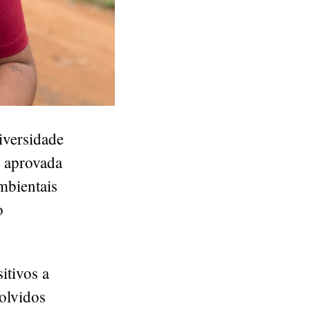
versidade
i aprovada
mbientais
o
itivos a
volvidos