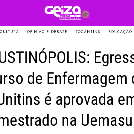
 CULTURA
OPINIÃO E DEBATE
TOCANTINS
EDUCAÇÃO
STINÓPOLIS: Egres
urso de Enfermagem 
Unitins é aprovada e
mestrado na Uemasu