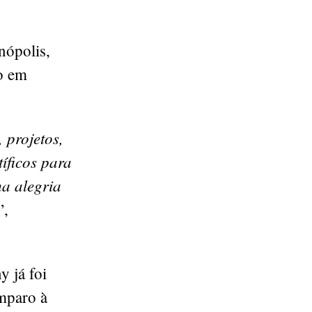
ópolis,
o em
 projetos,
íficos para
ma alegria
”,
 já foi
mparo à