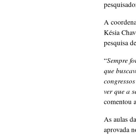
pesquisado
A coordena
Késia Chav
pesquisa d
Sempre fo
“
que buscava
congressos
ver que a 
comentou a
As aulas d
aprovada n