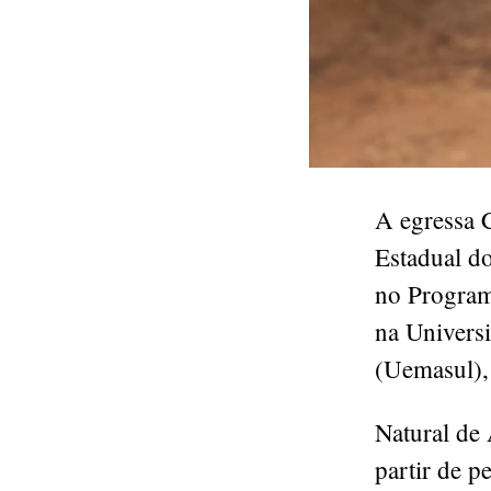
A egressa 
Estadual d
no Program
na Univers
(Uemasul),
Natural de 
partir de p