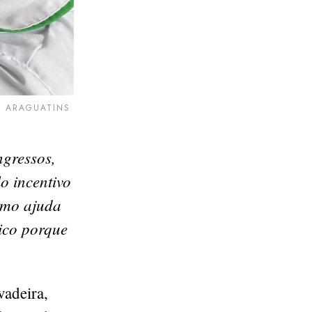
E ARAGUATINS
ngressos,
o incentivo
smo ajuda
rico porque
vadeira,