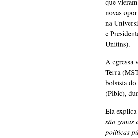
que vieram
novas opor
na Univers
e President
Unitins).
A egressa 
Terra (MST
bolsista do
(Pibic), du
Ela explica
são zonas d
políticas p