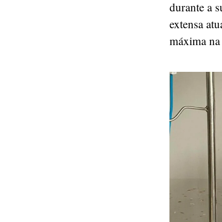
durante a s
extensa at
máxima na e