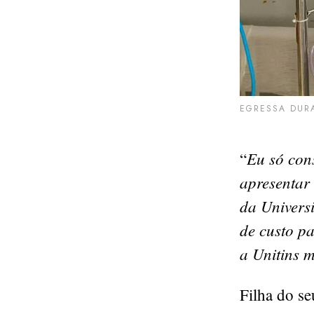
EGRESSA DURA
Eu só cons
“
apresentar 
da Univers
de custo pa
a Unitins 
Filha do se