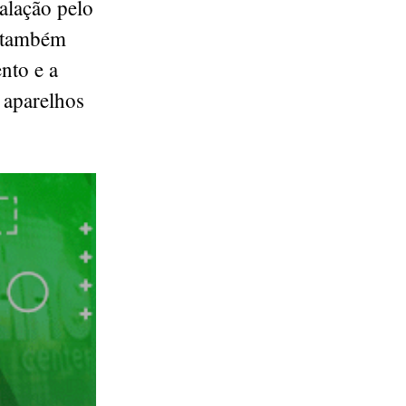
alação pelo
, também
nto e a
m aparelhos