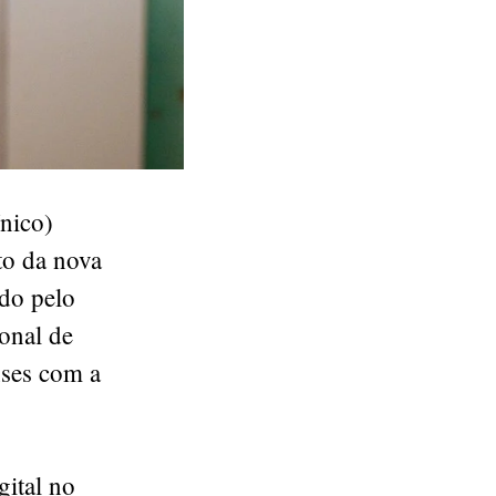
Único)
to da nova
ido pelo
onal de
nses com a
gital no