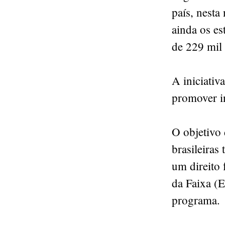
país, nest
ainda os es
de 229 mil 
A iniciativ
promover in
O objetivo 
brasileiras
um direito
da Faixa (
programa.