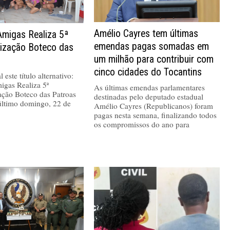
Amélio Cayres tem últimas
Amigas Realiza 5ª
emendas pagas somadas em
nização Boteco das
um milhão para contribuir com
cinco cidades do Tocantins
 este título alternativo:
igas Realiza 5ª
As últimas emendas parlamentares
ação Boteco das Patroas
destinadas pelo deputado estadual
último domingo, 22 de
Amélio Cayres (Republicanos) foram
pagas nesta semana, finalizando todos
os compromissos do ano para