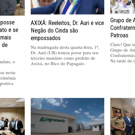
Grupo de 
 posse
AXIXÁ: Reeleitos, Dr. Auri e vice
Confrater
ato e se
Negão do Cinda são
Patroas
 mais
empossados
Claro! Que tal
a de
Na madrugada desta quarta-feira, 1º,
Grupo de Am
Dr. Auri (UB) tomou posse para seu
Confraterniz
terceiro mandato como prefeito de
Na tarde do 
ndato, o
Axixá, no Bico do Papagaio.
se nesta
cerimônia
portiva