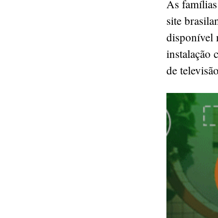
As família
site brasi
disponível
instalação 
de televisã