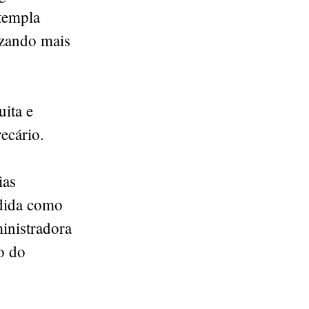
templa
izando mais
uita e
ecário.
ias
ndida como
inistradora
o do