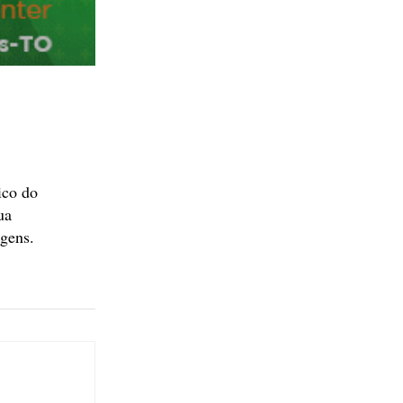
ico do
ua
agens.