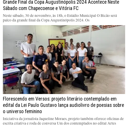
Grande Final da Copa Augustinópolis 2024 Acontece Neste
Sábado com Chapecoense e Vitória FC
Neste sábado, 30 de novembro, às 18h, o Estádio Municipal O Bicão será
palco da grande final da Copa Augustinópolis 2024. Os
Florescendo em Versos: projeto literário contemplado em
edital da Lei Paulo Gustavo lança audiolivro de poesias sobre
o universo feminino
Iniciativa da jornalista Jaqueline Moraes, projeto também oferece oficinas de
escrita criativa e roda de conversa Um dos contemplados no edital Artes