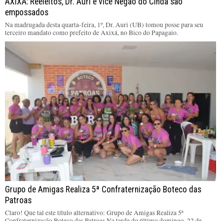
AXIXÁ: Reeleitos, Dr. Auri e vice Negão do Cinda são
empossados
Na madrugada desta quarta-feira, 1º, Dr. Auri (UB) tomou posse para seu
terceiro mandato como prefeito de Axixá, no Bico do Papagaio.
Grupo de Amigas Realiza 5ª Confraternização Boteco das
Patroas
Claro! Que tal este título alternativo: Grupo de Amigas Realiza 5ª
Confraternização Boteco das Patroas Na tarde do último domingo, 22 de