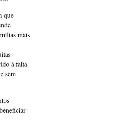
em que
tende
amílias mais
itas
ido à falta
 e sem
ntos
beneficiar