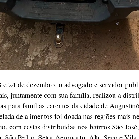
3 e 24 de dezembro, o advogado e servidor públ
is, juntamente com sua família, realizou a distr
cas para famílias carentes da cidade de Augustin
lada de alimentos foi doada nas regiões mais ne
o, com cestas distribuídas nos bairros São José
a, São Pedro, Setor Aeroporto, Alto Seco e Vila 