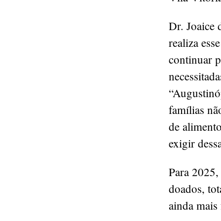
Dr. Joaice 
realiza ess
continuar p
necessitad
“Augustinó
famílias nã
de aliment
exigir dess
Para 2025, 
doados, tot
ainda mais 