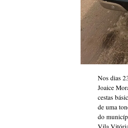
Nos dias 2
Joaice Mora
cestas bási
de uma tone
do municípi
Vila Vitóri