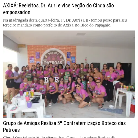
AXIXÁ: Reeleitos, Dr. Auri e vice Negão do Cinda são
empossados
Na madrugada desta quarta-feira, 1º, Dr. Auri (UB) tomou posse para seu
terceiro mandato como prefeito de Axixá, no Bico do Papagaio.
Grupo de Amigas Realiza 5ª Confraternização Boteco das
Patroas
Claro! Que tal este título alternativo: Grupo de Amigas Realiza 5ª