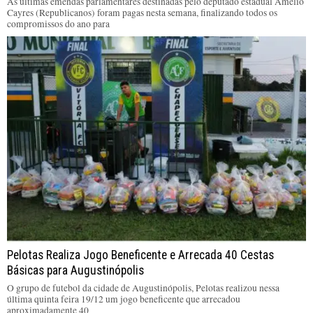
As últimas emendas parlamentares destinadas pelo deputado estadual Amélio
Cayres (Republicanos) foram pagas nesta semana, finalizando todos os
compromissos do ano para
Pelotas Realiza Jogo Beneficente e Arrecada 40 Cestas
Básicas para Augustinópolis
O grupo de futebol da cidade de Augustinópolis, Pelotas realizou nessa
última quinta feira 19/12 um jogo beneficente que arrecadou
aproximadamente 40