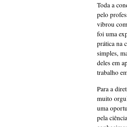
Toda a cond
pelo profe
vibrou com
foi uma exp
prática na 
simples, ma
deles em ap
trabalho e
Para a dire
muito orgul
uma oportu
pela ciênci