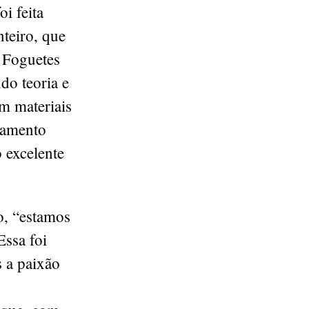
i feita
teiro, que
 Foguetes
do teoria e
om materiais
ajamento
o excelente
o, “estamos
Essa foi
 a paixão