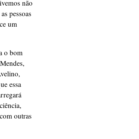
tivemos não
 as pessoas
ece um
ra o bom
a Mendes,
velino,
que essa
arregará
ciência,
 com outras