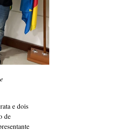
de
ata e dois
o de
presentante