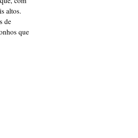
 que, com
s altos.
s de
 sonhos que