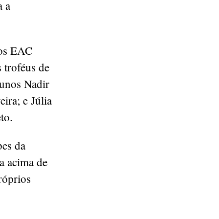
a a
nos EAC
 troféus de
lunos Nadir
ira; e Júlia
to.
pes da
ia acima de
róprios