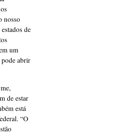
nos
o nosso
 estados de
tos
a em um
 pode abrir
yme,
m de estar
ambém está
federal. “O
stão