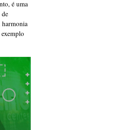
ento, é uma
 de
m harmonia
e exemplo