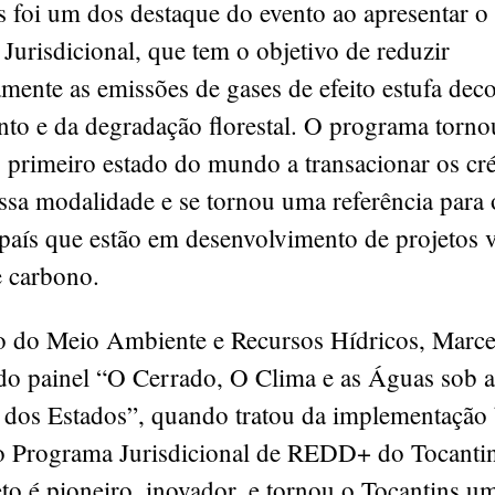
s foi um dos destaque do evento ao apresentar 
urisdicional, que tem o objetivo de reduzir
mente as emissões de gases de efeito estufa dec
to e da degradação florestal. O programa torno
 primeiro estado do mundo a transacionar os cré
ssa modalidade e se tornou uma referência para 
país que estão em desenvolvimento de projetos 
 carbono.
o do Meio Ambiente e Recursos Hídricos, Marcel
 do painel “O Cerrado, O Clima e as Águas sob a
a dos Estados”, quando tratou da implementação
o Programa Jurisdicional de REDD+ do Tocanti
to é pioneiro, inovador, e tornou o Tocantins u