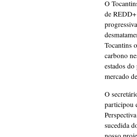
O Tocantin
de REDD+ J
progressiva
desmatamen
Tocantins o
carbono ne
estados do 
mercado de
O secretári
participou
Perspectiv
sucedida d
nosso proje