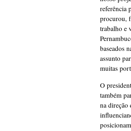
referência 
procurou, 
trabalho e
Pernambuco
baseados na
assunto pa
muitas port
O president
também part
na direção 
influencian
posicionam