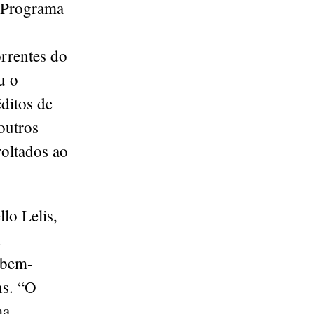
o Programa
orrentes do
u o
ditos de
outros
voltados ao
lo Lelis,
 bem-
ns. “O
ma