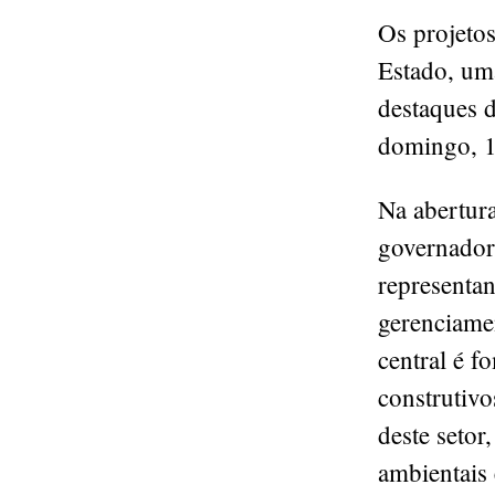
Os projetos
Estado, uma
destaques d
domingo, 10
Na abertura
governador
representan
gerenciamen
central é f
construtivo
deste setor
ambientais 