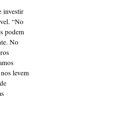
 investir
ável. “No
cos podem
nte. No
eros
tamos
 nos levem
 de
as