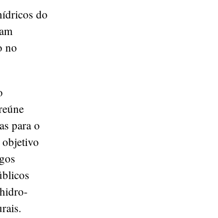
hídricos do
ram
o no
o
reúne
as para o
 objetivo
ogos
úblicos
 hidro-
rais.