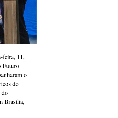
feira, 11,
o Futuro
mpanharam o
ricos do
a do
 Brasília,