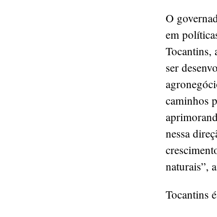
O governad
em polític
Tocantins,
ser desenv
agronegóci
caminhos pa
aprimorand
nessa dire
cresciment
naturais”, 
Tocantins é