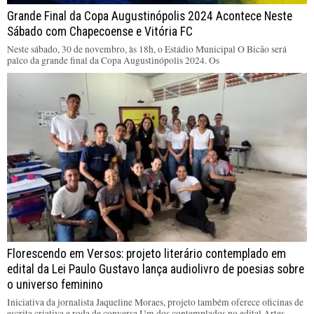
Grande Final da Copa Augustinópolis 2024 Acontece Neste
Sábado com Chapecoense e Vitória FC
Neste sábado, 30 de novembro, às 18h, o Estádio Municipal O Bicão será
palco da grande final da Copa Augustinópolis 2024. Os
Florescendo em Versos: projeto literário contemplado em
edital da Lei Paulo Gustavo lança audiolivro de poesias sobre
o universo feminino
Iniciativa da jornalista Jaqueline Moraes, projeto também oferece oficinas de
escrita criativa e roda de conversa Um dos contemplados no edital Artes