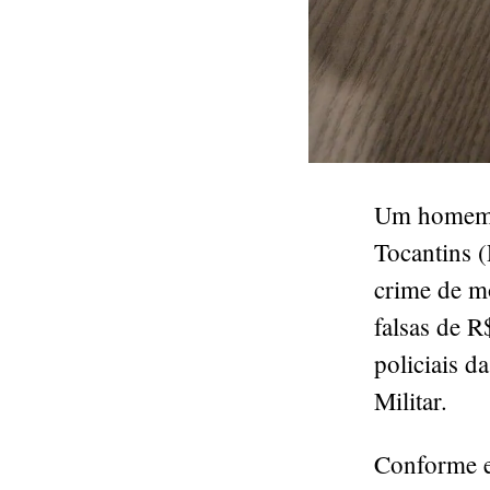
Um homem d
Tocantins (
crime de m
falsas de R
policiais d
Militar.
Conforme ex