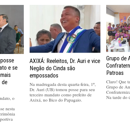
Grupo de 
 posse
AXIXÁ: Reeleitos, Dr. Auri e vice
Confrater
ato e se
Negão do Cinda são
Patroas
 mais
empossados
Claro! Que tal
a de
Na madrugada desta quarta-feira, 1º,
Grupo de Am
Dr. Auri (UB) tomou posse para seu
Confraterniz
terceiro mandato como prefeito de
Na tarde do 
ndato, o
Axixá, no Bico do Papagaio.
se nesta
cerimônia
portiva