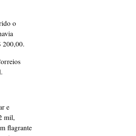
rido o
havia
$ 200,00.
Correios
l.
ar e
2 mil,
em flagrante