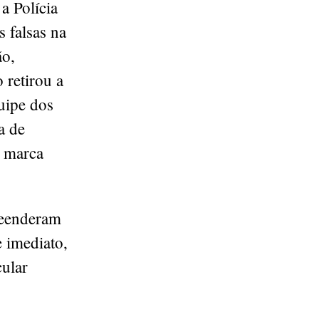
a Polícia
 falsas na
ão,
retirou a
uipe dos
a de
a marca
preenderam
e imediato,
cular