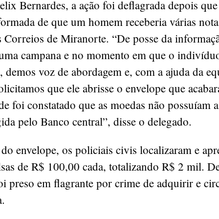
lix Bernardes, a ação foi deflagrada depois que 
nformada de que um homem receberia várias notas
s Correios de Miranorte. “De posse da informaç
ma campana e no momento em que o indivíduo 
 demos voz de abordagem e, com a ajuda da eq
olicitamos que ele abrisse o envelope que acabar
nde foi constatado que as moedas não possuíam 
ida pelo Banco central”, disse o delegado.
 do envelope, os policiais civis localizaram e a
lsas de R$ 100,00 cada, totalizando R$ 2 mil. D
 preso em flagrante por crime de adquirir e cir
a.