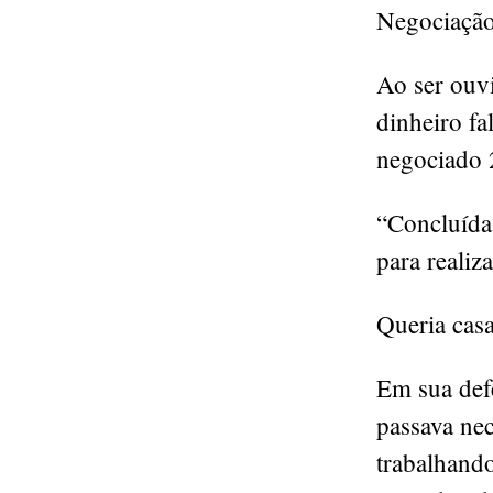
Negociação 
Ao ser ouvi
dinheiro fa
negociado 
“Concluída 
para realiza
Queria cas
Em sua defe
passava nec
trabalhando