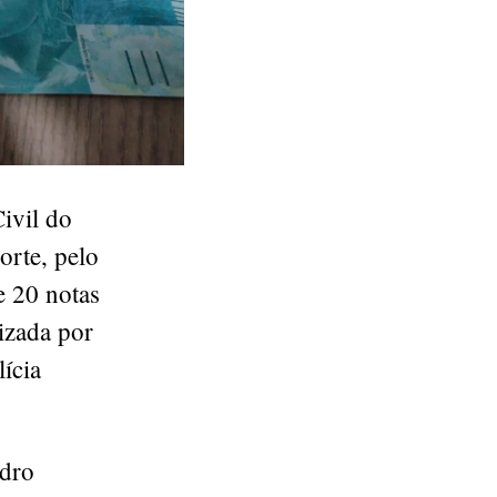
ivil do
orte, pelo
e 20 notas
lizada por
lícia
edro