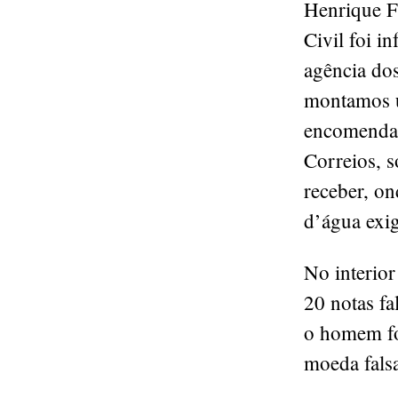
Henrique Fe
Civil foi i
agência do
montamos u
encomenda,
Correios, s
receber, o
d’água exig
No interior
20 notas fa
o homem foi
moeda fals