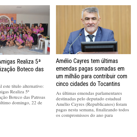
Amélio Cayres tem últimas
Amigas Realiza 5ª
emendas pagas somadas em
nização Boteco das
um milhão para contribuir com
cinco cidades do Tocantins
 este título alternativo:
igas Realiza 5ª
As últimas emendas parlamentares
ação Boteco das Patroas
destinadas pelo deputado estadual
último domingo, 22 de
Amélio Cayres (Republicanos) foram
pagas nesta semana, finalizando todos
os compromissos do ano para