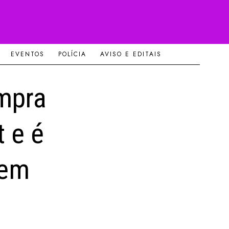
EVENTOS
POLÍCIA
AVISO E EDITAIS
mpra
t e é
 em