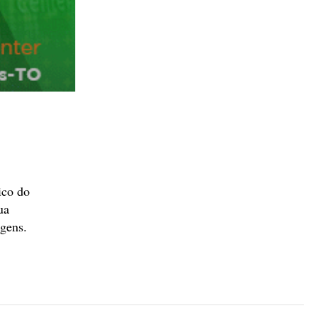
ico do
ua
agens.