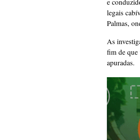
e conduzido
legais cabí
Palmas, ond
As investig
fim de que 
apuradas.