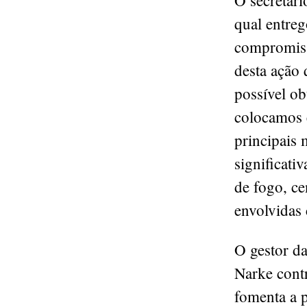
O secretár
qual entreg
compromiss
desta ação 
possível ob
colocamos e
principais 
significati
de fogo, ce
envolvidas 
O gestor d
Narke cont
fomenta a p