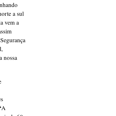
anhando
norte a sul
la vem a
assim
e Segurança
l,
a nossa
e
es
“
A