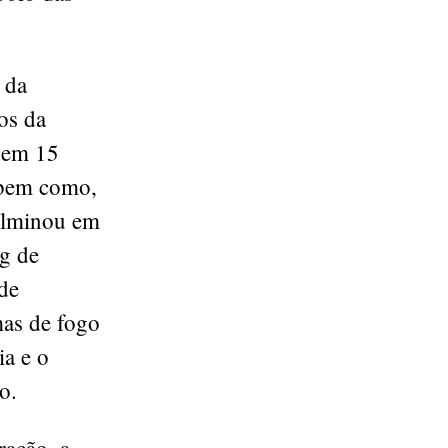
 da
os da
m em 15
 bem como,
ulminou em
kg de
de
mas de fogo
ia e o
do.