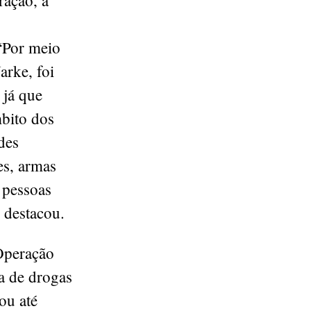
ração, a
“Por meio
arke, foi
 já que
mbito dos
des
es, armas
 pessoas
, destacou.
Operação
a de drogas
ou até