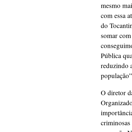
mesmo mais
com essa at
do Tocanti
somar com 
conseguimos
Pública qua
reduzindo a
população”
O diretor 
Organizado
importânci
criminosas 