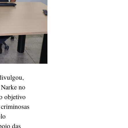
divulgou,
o Narke no
o objetivo
 criminosas
elo
poio das