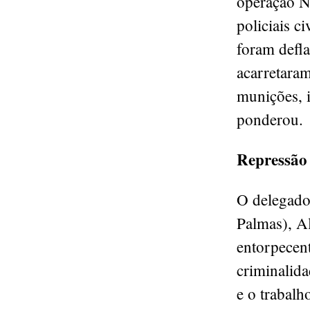
operação N
policiais c
foram defla
acarretaram
munições, 
ponderou.
Repressão
O delegado 
Palmas), Al
entorpecent
criminalida
e o trabalh