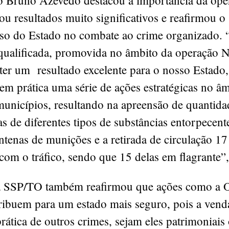
io Bruno Azevedo destacou a importância da ope
ou resultados muito significativos e reafirmou o
o do Estado no combate ao crime organizado. 
qualificada, promovida no âmbito da operação N
ter um resultado excelente para o nosso Estado,
m prática uma série de ações estratégicas no â
municípios, resultando na apreensão de quantida
vas de diferentes tipos de substâncias entorpecent
ntenas de munições e a retirada de circulação 17
com o tráfico, sendo que 15 delas em flagrante”
a SSP/TO também reafirmou que ações como a 
ribuem para um estado mais seguro, pois a vend
rática de outros crimes, sejam eles patrimoniais 