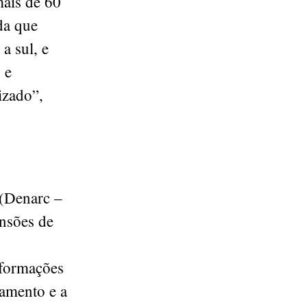
ais de 60
da que
a sul, e
 e
izado”,
 (Denarc –
ensões de
nformações
eamento e a