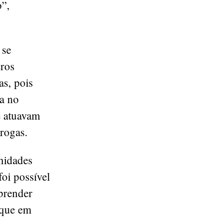
o”,
 se
ros
as, pois
ia no
e atuavam
drogas.
unidades
oi possível
 prender
 que em