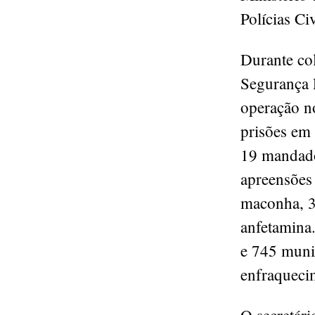
Polícias Ci
Durante col
Segurança P
operação n
prisões em
19 mandado
apreensões 
maconha, 3
anfetamina.
e 745 muniç
enfraqueci