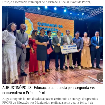
Brito, e a secretária municipal de Assistência Social, Ivonilde Portel,
AUGUSTINÓPOLIS : Educação conquista pela segunda vez
consecutiva o Prêmio Profe
Augustinópolis foi um dos destaques na cerimônia de entrega dos prêmios
PROFE de Educação nos Municípios, realizada nesta quarta-feira, 4 de