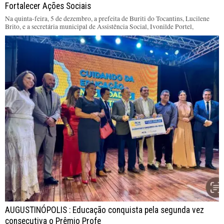
Fortalecer Ações Sociais
Na quinta-feira, 5 de dezembro, a prefeita de Buriti do Tocantins, Lucilene
Brito, e a secretária municipal de Assistência Social, Ivonilde Portel,
AUGUSTINÓPOLIS : Educação conquista pela segunda vez
consecutiva o Prêmio Profe