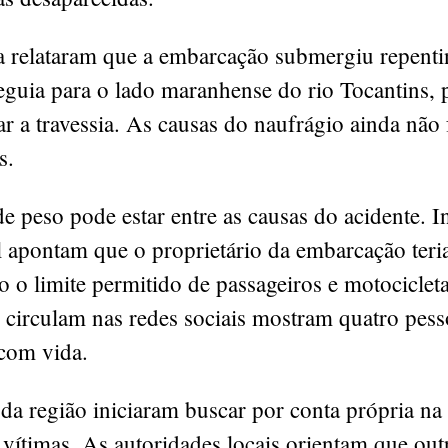
 relataram que a embarcação submergiu repent
eguia para o lado maranhense do rio Tocantins, 
r a travessia. As causas do naufrágio ainda não
s.
e peso pode estar entre as causas do acidente. 
al apontam que o proprietário da embarcação teri
o o limite permitido de passageiros e motociclet
 circulam nas redes sociais mostram quatro pes
 com vida.
a região iniciaram buscar por conta própria na 
s vítimas. As autoridades locais orientam que out