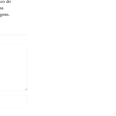
ico do
ua
agens.