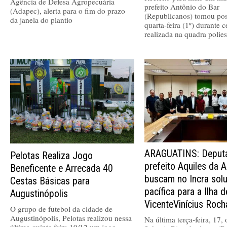
Agência de Defesa Agropecuária
prefeito Antônio do Bar
(Adapec), alerta para o fim do prazo
(Republicanos) tomou pos
da janela do plantio
quarta-feira (1º) durante 
realizada na quadra polies
ARAGUATINS: Deputa
Pelotas Realiza Jogo
prefeito Aquiles da A
Beneficente e Arrecada 40
buscam no Incra sol
Cestas Básicas para
pacífica para a Ilha 
Augustinópolis
VicenteVinícius Roch
O grupo de futebol da cidade de
Augustinópolis, Pelotas realizou nessa
Na última terça-feira, 17,