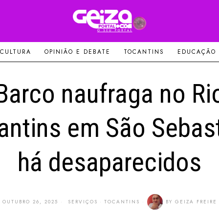
 CULTURA
OPINIÃO E DEBATE
TOCANTINS
EDUCAÇÃO
Barco naufraga no Ri
antins em São Sebast
há desaparecidos
OUTUBRO 26, 2025
SERVIÇOS
·
TOCANTINS
BY
GEIZA FREIRE