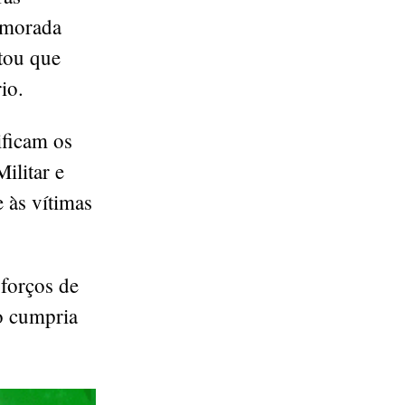
 morada
ntou que
io.
ificam os
ilitar e
 às vítimas
forços de
o cumpria