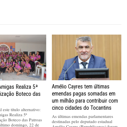
Amélio Cayres tem últimas
Amigas Realiza 5ª
emendas pagas somadas em
nização Boteco das
um milhão para contribuir com
cinco cidades do Tocantins
 este título alternativo:
igas Realiza 5ª
As últimas emendas parlamentares
ação Boteco das Patroas
destinadas pelo deputado estadual
último domingo, 22 de
Amélio Cayres (Republicanos) foram