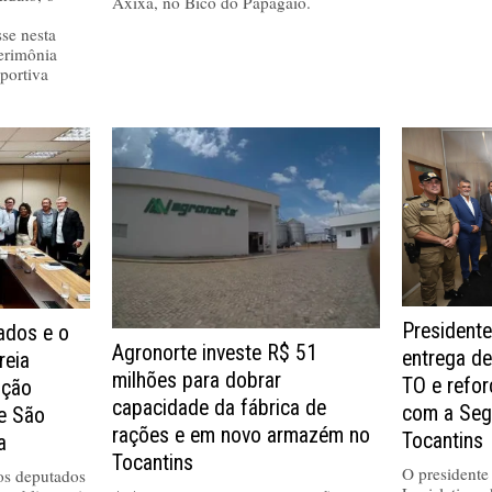
Axixá, no Bico do Papagaio.
se nesta
cerimônia
portiva
Presidente
dos e o
Agronorte investe R$ 51
entrega de
reia
milhões para dobrar
TO e refo
ução
capacidade da fábrica de
com a Seg
de São
rações e em novo armazém no
Tocantins
a
Tocantins
O presidente
 os deputados