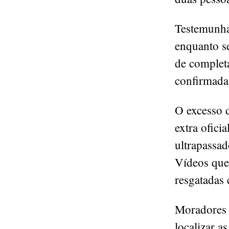
Testemunha
enquanto s
de completa
confirmada
O excesso d
extra ofici
ultrapassad
Vídeos que
resgatadas
Moradores d
localizar a