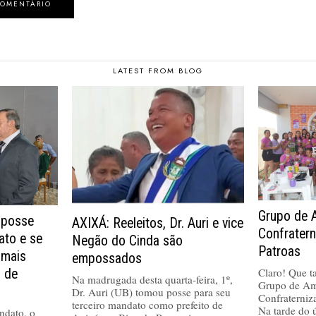
LATEST FROM BLOG
Grupo de 
 posse
AXIXÁ: Reeleitos, Dr. Auri e vice
Confrater
ato e se
Negão do Cinda são
Patroas
 mais
empossados
Claro! Que tal
a de
Na madrugada desta quarta-feira, 1º,
Grupo de Am
Dr. Auri (UB) tomou posse para seu
Confraterniz
terceiro mandato como prefeito de
Na tarde do 
ndato, o