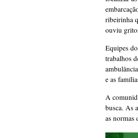
embarcação
ribeirinha 
ouviu grito
Equipes do
trabalhos d
ambulâncias
e as família
A comunida
busca. As 
as normas d