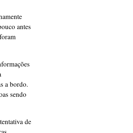
inamente
pouco antes
 foram
Informações
a
as a bordo.
soas sendo
tentativa de
ras