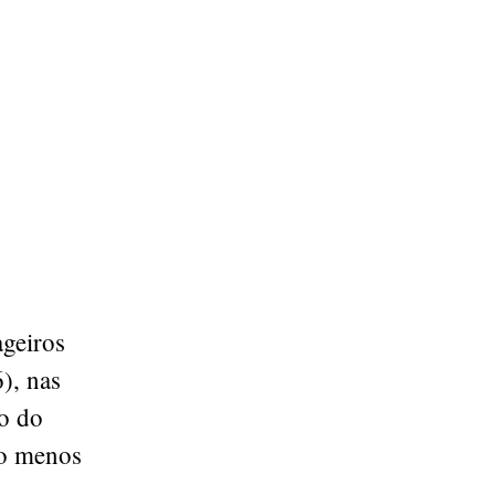
ageiros
), nas
co do
lo menos