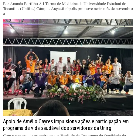
Por Ananda Portilho A I Turma de Medicina da Universidade Estadual do
Tocantins (Unitins) Câmpus Augustinópolis promove neste mês de novembro
a
Apoio de Amélio Cayres impulsiona ações e participação em
programa de vida saudável dos servidores da Unirg
Com o sucesso do primeiro ano, a 2ª edição do Programa de Qualidade de