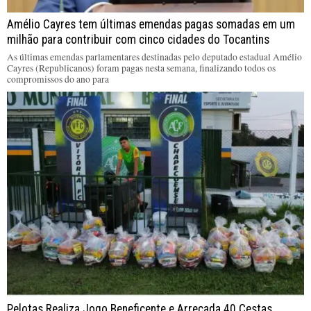
Amélio Cayres tem últimas emendas pagas somadas em um
milhão para contribuir com cinco cidades do Tocantins
As últimas emendas parlamentares destinadas pelo deputado estadual Amélio
Cayres (Republicanos) foram pagas nesta semana, finalizando todos os
compromissos do ano para
Pelotas Realiza Jogo Beneficente e Arrecada 40 Cestas