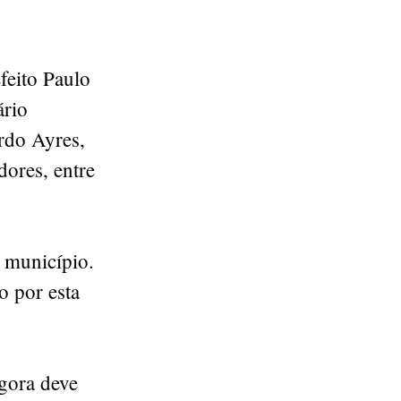
feito Paulo
ário
rdo Ayres,
ores, entre
 município.
o por esta
agora deve