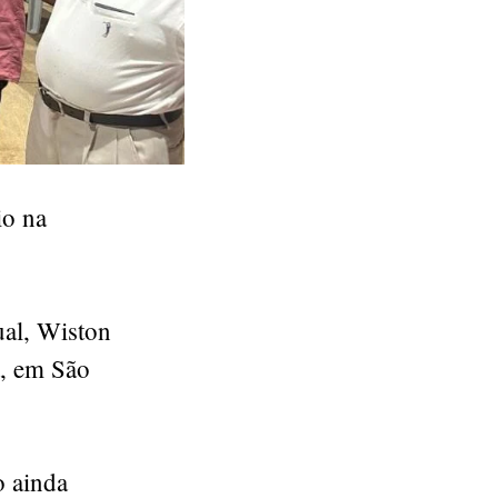
io na
al, Wiston
a, em São
o ainda