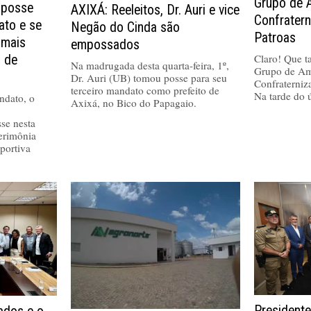
Grupo de 
 posse
AXIXÁ: Reeleitos, Dr. Auri e vice
Confrater
ato e se
Negão do Cinda são
Patroas
 mais
empossados
Claro! Que tal
a de
Na madrugada desta quarta-feira, 1º,
Grupo de Am
Dr. Auri (UB) tomou posse para seu
Confraterniz
terceiro mandato como prefeito de
Na tarde do 
ndato, o
Axixá, no Bico do Papagaio.
se nesta
cerimônia
portiva
Presidente