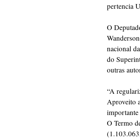
pertencia U
O Deputado
Wanderson,
nacional d
do Superin
outras auto
“A regular
Aproveito a
importante 
O Termo de
(1.103.063,