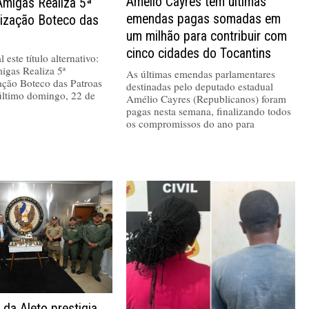
Amélio Cayres tem últimas
Amigas Realiza 5ª
emendas pagas somadas em
nização Boteco das
um milhão para contribuir com
cinco cidades do Tocantins
 este título alternativo:
igas Realiza 5ª
As últimas emendas parlamentares
ação Boteco das Patroas
destinadas pelo deputado estadual
último domingo, 22 de
Amélio Cayres (Republicanos) foram
pagas nesta semana, finalizando todos
os compromissos do ano para
 da Aleto prestigia