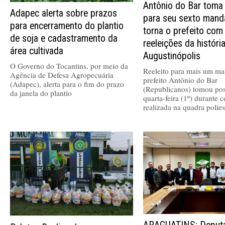
Antônio do Bar toma
Adapec alerta sobre prazos
para seu sexto mand
para encerramento do plantio
torna o prefeito com
de soja e cadastramento da
reeleições da históri
área cultivada
Augustinópolis
O Governo do Tocantins, por meio da
Reeleito para mais um ma
Agência de Defesa Agropecuária
prefeito Antônio do Bar
(Adapec), alerta para o fim do prazo
(Republicanos) tomou pos
da janela do plantio
quarta-feira (1º) durante 
realizada na quadra polies