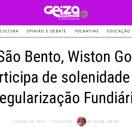
 CULTURA
OPINIÃO E DEBATE
TOCANTINS
EDUCAÇÃO
São Bento, Wiston G
rticipa de solenidade
egularização Fundiár
AGOSTO 25, 2023
TOCANTINS
BY
GEIZA FREIRE