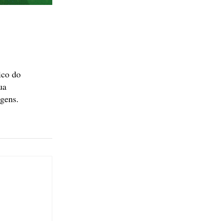
ico do
ua
agens.