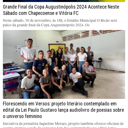
Grande Final da Copa Augustinópolis 2024 Acontece Neste
Sábado com Chapecoense e Vitória FC
Neste sábado, 30 de novembro, às 18h, o Estádio Municipal O Bicão será
palco da grande final da Copa Augustinópolis 2024. Os
Florescendo em Versos: projeto literário contemplado em
edital da Lei Paulo Gustavo lança audiolivro de poesias sobre
o universo feminino
Iniciativa da jornalista Jaqueline Moraes, projeto também oferece oficinas de
escrita criativa e roda de conversa Um dos contemplados no edital Artes