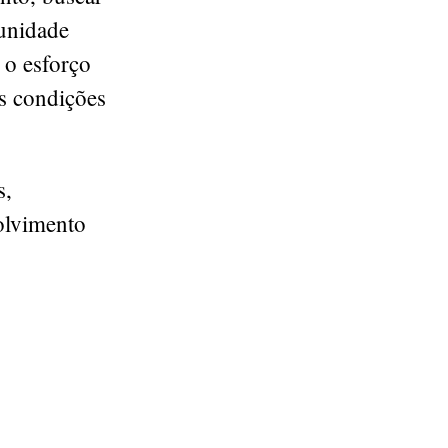
munidade
 o esforço
s condições
s,
olvimento