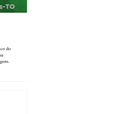
ico do
ua
agens.