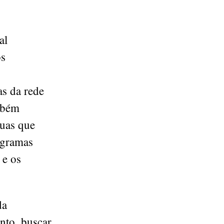
al
os
as da rede
mbém
nuas que
ogramas
 e os
da
nto, buscar