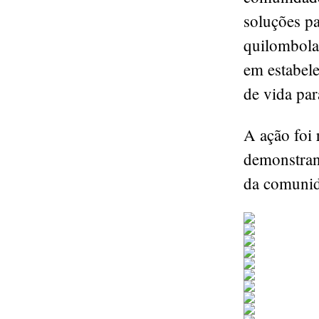
soluções p
quilombola 
em estabel
de vida par
A ação foi 
demonstran
da comunid