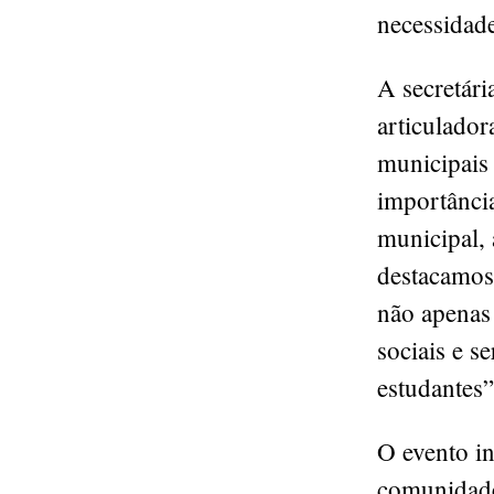
necessidade
A secretári
articulador
municipais
importância
municipal,
destacamos 
não apenas
sociais e s
estudantes
O evento i
comunidade