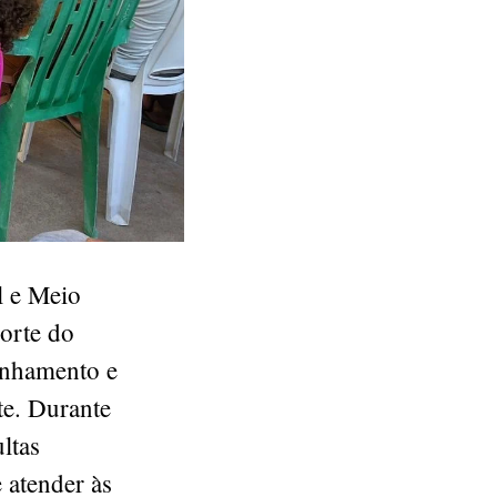
l e Meio
orte do
linhamento e
te. Durante
ltas
 atender às