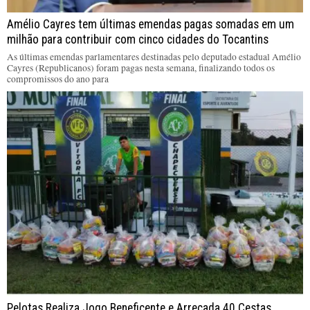
Amélio Cayres tem últimas emendas pagas somadas em um
milhão para contribuir com cinco cidades do Tocantins
As últimas emendas parlamentares destinadas pelo deputado estadual Amélio
Cayres (Republicanos) foram pagas nesta semana, finalizando todos os
compromissos do ano para
Pelotas Realiza Jogo Beneficente e Arrecada 40 Cestas