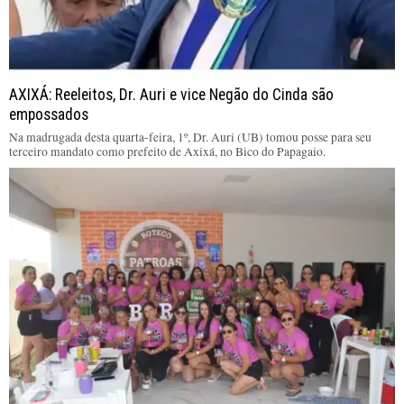
AXIXÁ: Reeleitos, Dr. Auri e vice Negão do Cinda são
empossados
Na madrugada desta quarta-feira, 1º, Dr. Auri (UB) tomou posse para seu
terceiro mandato como prefeito de Axixá, no Bico do Papagaio.