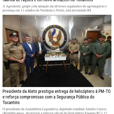
A Agronorte, grupo com atuação em diversos segmentos do agronegócio e
presença em 11 estados do Nordeste e Norte, está investindo R$
Presidente da Aleto prestigia entrega de helicóptero à PM-TO
e reforça compromisso com a Segurança Pública do
Tocantins
O presidente da Assembleia Legislativa, deputado estadual Amélio Cayres
(Republicanos), prestigiou a entrega oficial do helicóptero Esquilo B2 e 12