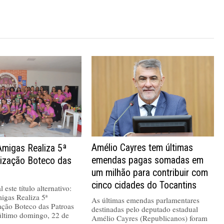
Amélio Cayres tem últimas
Amigas Realiza 5ª
emendas pagas somadas em
nização Boteco das
um milhão para contribuir com
cinco cidades do Tocantins
 este título alternativo:
igas Realiza 5ª
As últimas emendas parlamentares
ação Boteco das Patroas
destinadas pelo deputado estadual
último domingo, 22 de
Amélio Cayres (Republicanos) foram