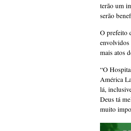
terão um i
serão bene
O prefeito 
envolvidos 
mais atos 
“O Hospita
América La
lá, inclusi
Deus tá mel
muito impor