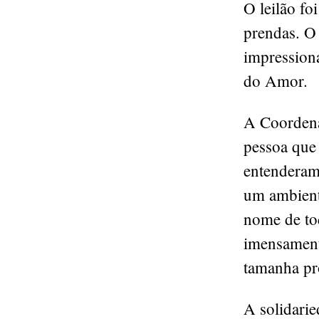
O leilão fo
prendas. O
impressiona
do Amor.
A Coordena
pessoa que 
entenderam 
um ambient
nome de to
imensament
tamanha pr
A solidari