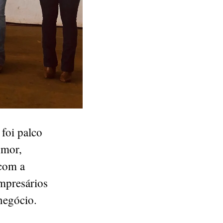
foi palco
Amor,
 com a
empresários
negócio.