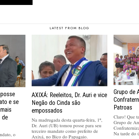
LATEST FROM BLOG
Grupo de 
 posse
AXIXÁ: Reeleitos, Dr. Auri e vice
Confrater
ato e se
Negão do Cinda são
Patroas
 mais
empossados
Claro! Que tal
a de
Na madrugada desta quarta-feira, 1º,
Grupo de Am
Dr. Auri (UB) tomou posse para seu
Confraterniz
terceiro mandato como prefeito de
Na tarde do 
ndato, o
Axixá, no Bico do Papagaio.