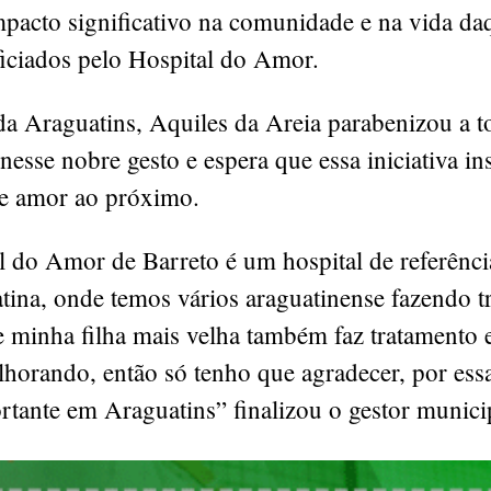
mpacto significativo na comunidade e na vida da
ficiados pelo Hospital do Amor.
da Araguatins, Aquiles da Areia parabenizou a t
nesse nobre gesto e espera que essa iniciativa in
de amor ao próximo.
l do Amor de Barreto é um hospital de referênci
tina, onde temos vários araguatinense fazendo t
ve minha filha mais velha também faz tratamento 
horando, então só tenho que agradecer, por ess
tante em Araguatins” finalizou o gestor munici