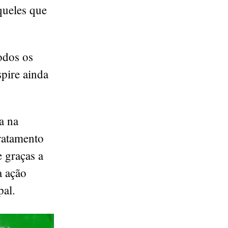
queles que
odos os
spire ainda
a na
ratamento
e graças a
a ação
pal.