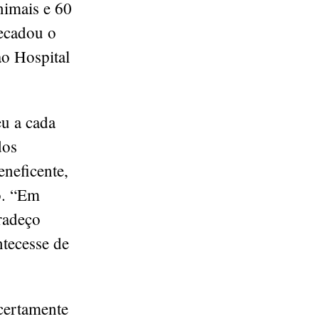
nimais e 60
recadou o
ao Hospital
u a cada
dos
eneficente,
o. “Em
radeço
tecesse de
certamente