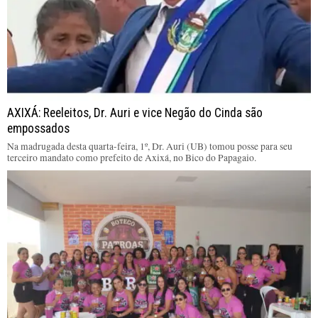
AXIXÁ: Reeleitos, Dr. Auri e vice Negão do Cinda são
empossados
Na madrugada desta quarta-feira, 1º, Dr. Auri (UB) tomou posse para seu
terceiro mandato como prefeito de Axixá, no Bico do Papagaio.