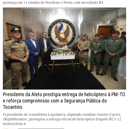
presença em 11 estados do Nordeste e Norte, está investindo R$
Presidente da Aleto prestigia entrega de helicóptero à PM-TO
e reforça compromisso com a Segurança Pública do
Tocantins
O presidente da Assembleia Legislativa, deputado estadual Amélio Cayres
(Republicanos), prestigiou a entrega oficial do helicóptero Esquilo B2 e 12
motocicletas à