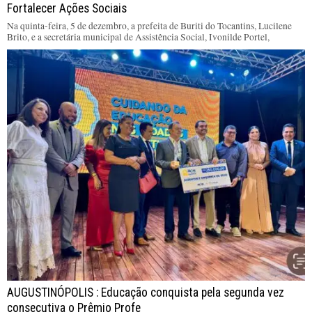
Fortalecer Ações Sociais
Na quinta-feira, 5 de dezembro, a prefeita de Buriti do Tocantins, Lucilene
Brito, e a secretária municipal de Assistência Social, Ivonilde Portel,
AUGUSTINÓPOLIS : Educação conquista pela segunda vez
consecutiva o Prêmio Profe