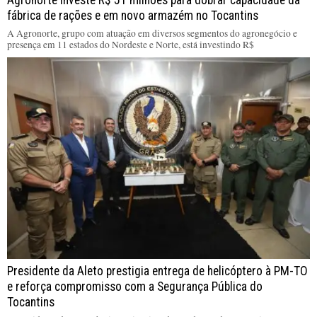
Agronorte investe R$ 51 milhões para dobrar capacidade da
fábrica de rações e em novo armazém no Tocantins
A Agronorte, grupo com atuação em diversos segmentos do agronegócio e
presença em 11 estados do Nordeste e Norte, está investindo R$
Presidente da Aleto prestigia entrega de helicóptero à PM-TO
e reforça compromisso com a Segurança Pública do
Tocantins