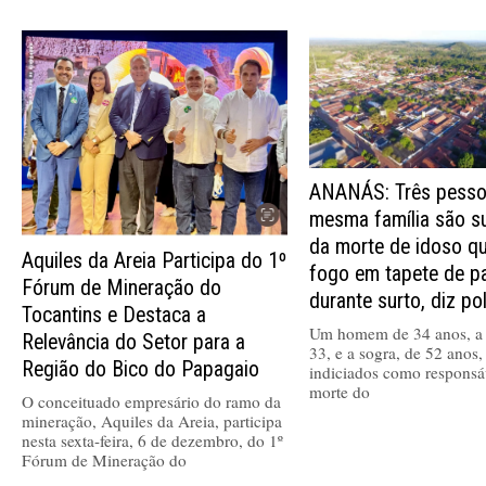
ANANÁS: Três pesso
mesma família são s
da morte de idoso q
Aquiles da Areia Participa do 1º
fogo em tapete de p
Fórum de Mineração do
durante surto, diz pol
Tocantins e Destaca a
Um homem de 34 anos, a 
Relevância do Setor para a
33, e a sogra, de 52 anos,
Região do Bico do Papagaio
indiciados como responsá
morte do
O conceituado empresário do ramo da
mineração, Aquiles da Areia, participa
nesta sexta-feira, 6 de dezembro, do 1º
Fórum de Mineração do