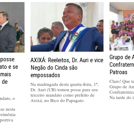
Grupo de 
 posse
AXIXÁ: Reeleitos, Dr. Auri e vice
Confrater
ato e se
Negão do Cinda são
Patroas
 mais
empossados
Claro! Que tal
a de
Na madrugada desta quarta-feira, 1º,
Grupo de Am
Dr. Auri (UB) tomou posse para seu
Confraterniz
terceiro mandato como prefeito de
Na tarde do 
ndato, o
Axixá, no Bico do Papagaio.
se nesta
cerimônia
portiva