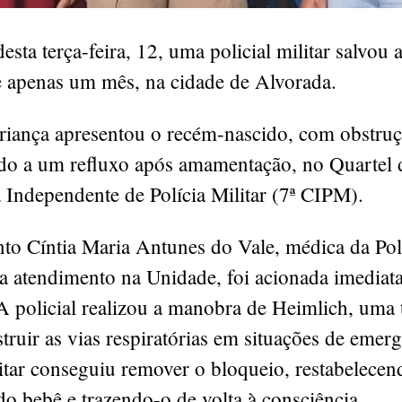
sta terça-feira, 12, uma policial militar salvou 
 apenas um mês, na cidade de Alvorada.
riança apresentou o recém-nascido, com obstruç
ido a um refluxo após amamentação, no Quartel 
Independente de Polícia Militar (7ª CIPM).
to Cíntia Maria Antunes do Vale, médica da Polí
va atendimento na Unidade, foi acionada imediat
A policial realizou a manobra de Heimlich, uma 
truir as vias respiratórias em situações de emer
litar conseguiu remover o bloqueio, restabelecen
do bebê e trazendo-o de volta à consciência.