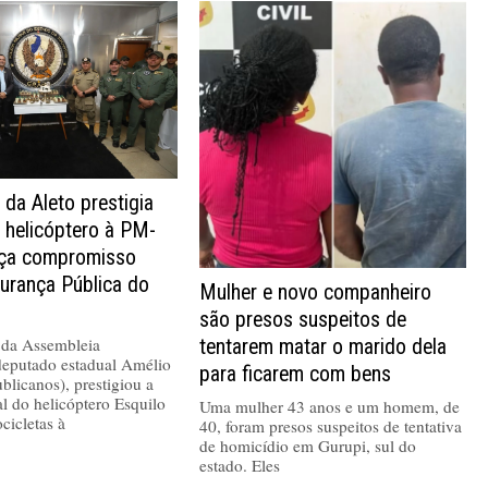
 da Aleto prestigia
 helicóptero à PM-
rça compromisso
urança Pública do
Mulher e novo companheiro
são presos suspeitos de
 da Assembleia
tentarem matar o marido dela
 deputado estadual Amélio
para ficarem com bens
blicanos), prestigiou a
al do helicóptero Esquilo
Uma mulher 43 anos e um homem, de
cicletas à
40, foram presos suspeitos de tentativa
de homicídio em Gurupi, sul do
estado. Eles