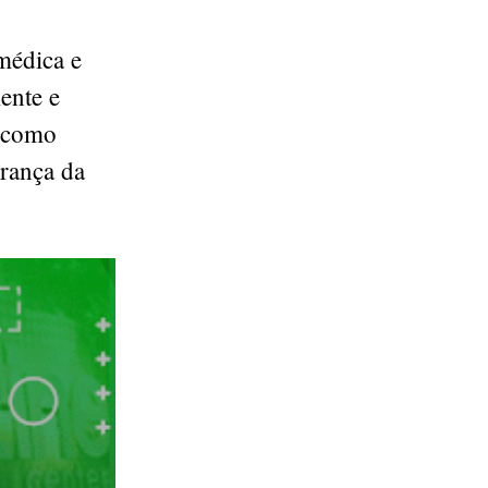
médica e
ente e
e como
urança da