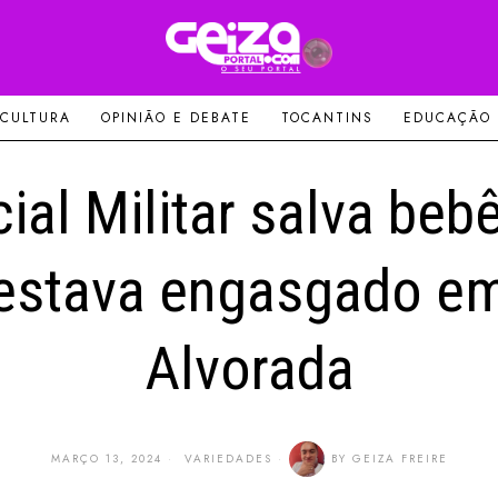
 CULTURA
OPINIÃO E DEBATE
TOCANTINS
EDUCAÇÃO
cial Militar salva beb
estava engasgado e
Alvorada
MARÇO 13, 2024
VARIEDADES
BY
GEIZA FREIRE