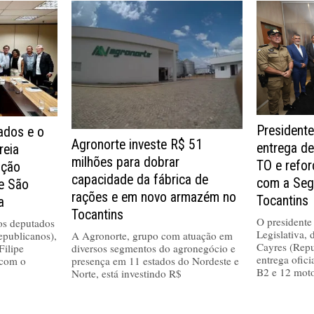
Presidente
dos e o
Agronorte investe R$ 51
entrega de
reia
milhões para dobrar
TO e refo
ução
capacidade da fábrica de
com a Seg
de São
rações e em novo armazém no
Tocantins
a
Tocantins
O presidente
 os deputados
Legislativa,
epublicanos),
A Agronorte, grupo com atuação em
Cayres (Repu
Filipe
diversos segmentos do agronegócio e
entrega ofici
 com o
presença em 11 estados do Nordeste e
B2 e 12 moto
Norte, está investindo R$