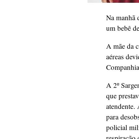
Na manhã de
um bebê de
A mãe da c
aéreas dev
Companhia 
A 2º Sargen
que presta
atendente. 
para desobs
policial mi
respiração 