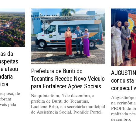
as da
uspeitas
ue ateou
Prefeitura de Buriti do
AUGUSTIN
adaria
Tocantins Recebe Novo Veículo
conquista
ícia
para Fortalecer Ações Sociais
consecuti
esposa, de
Na quinta-feira, 5 de dezembro, a
Augustinópol
 foram
prefeita de Buriti do Tocantins,
na cerimônia
veis pela
Lucilene Brito, e a secretária municipal
PROFE de Ed
de Assistência Social, Ivonilde Portel,
realizada nes
dezembro,