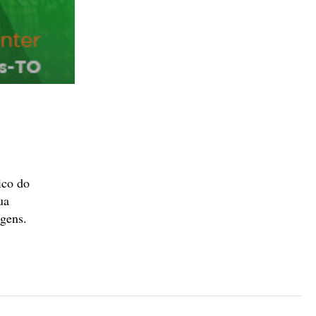
ico do
ua
agens.