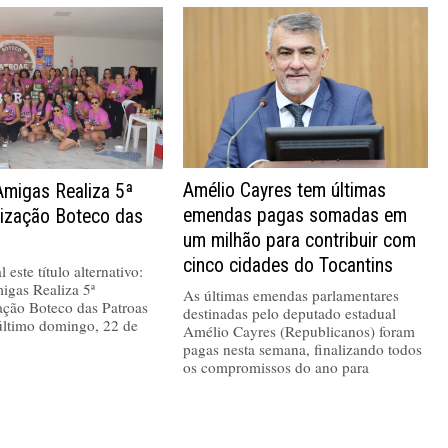
Amélio Cayres tem últimas
Amigas Realiza 5ª
emendas pagas somadas em
nização Boteco das
um milhão para contribuir com
cinco cidades do Tocantins
 este título alternativo:
igas Realiza 5ª
As últimas emendas parlamentares
ação Boteco das Patroas
destinadas pelo deputado estadual
último domingo, 22 de
Amélio Cayres (Republicanos) foram
pagas nesta semana, finalizando todos
os compromissos do ano para