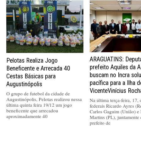
ARAGUATINS: Deputa
Pelotas Realiza Jogo
prefeito Aquiles da A
Beneficente e Arrecada 40
buscam no Incra sol
Cestas Básicas para
pacífica para a Ilha 
Augustinópolis
VicenteVinícius Roch
O grupo de futebol da cidade de
Augustinópolis, Pelotas realizou nessa
Na última terça-feira, 17,
última quinta feira 19/12 um jogo
federais Ricardo Ayres (R
beneficente que arrecadou
Carlos Gaguim (União) e 
aproximadamente 40
Martins (PL), juntamente
prefeito de