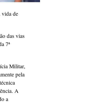
a vida de
ão das vias
da 7ª
cia Militar,
amente pela
técnica
gência. A
do a