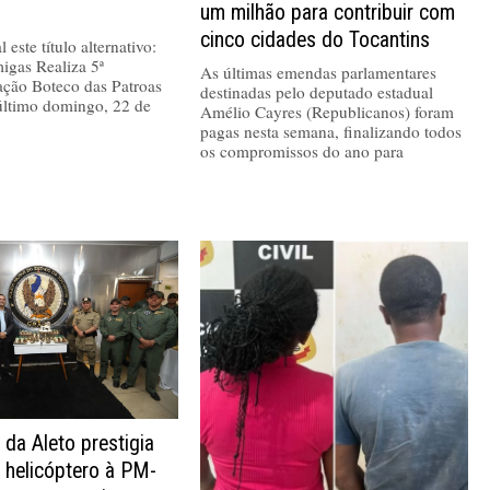
um milhão para contribuir com
cinco cidades do Tocantins
 este título alternativo:
igas Realiza 5ª
As últimas emendas parlamentares
ação Boteco das Patroas
destinadas pelo deputado estadual
último domingo, 22 de
Amélio Cayres (Republicanos) foram
pagas nesta semana, finalizando todos
os compromissos do ano para
 da Aleto prestigia
 helicóptero à PM-