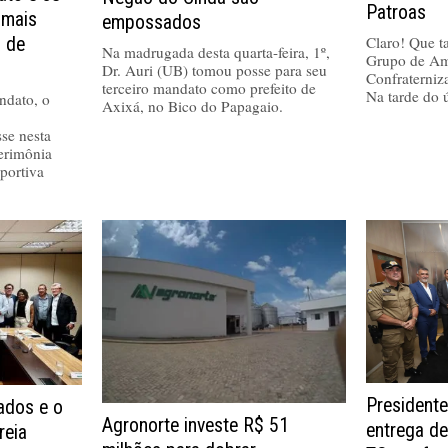
Patroas
 mais
empossados
Claro! Que tal
a de
Na madrugada desta quarta-feira, 1º,
Grupo de Am
Dr. Auri (UB) tomou posse para seu
Confraterniz
terceiro mandato como prefeito de
Na tarde do 
ndato, o
Axixá, no Bico do Papagaio.
se nesta
cerimônia
portiva
Presidente
dos e o
Agronorte investe R$ 51
entrega de
reia