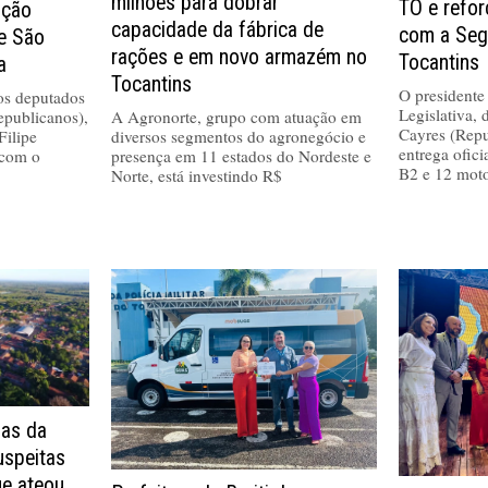
milhões para dobrar
TO e refo
ução
capacidade da fábrica de
com a Seg
de São
rações e em novo armazém no
Tocantins
a
Tocantins
O presidente
 os deputados
Legislativa,
epublicanos),
A Agronorte, grupo com atuação em
Cayres (Repu
Filipe
diversos segmentos do agronegócio e
entrega ofici
 com o
presença em 11 estados do Nordeste e
B2 e 12 moto
Norte, está investindo R$
as da
uspeitas
ue ateou