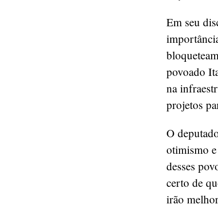
Em seu dis
importânci
bloqueteam
povoado It
na infraest
projetos pa
O deputado
otimismo e 
desses pov
certo de qu
irão melhor