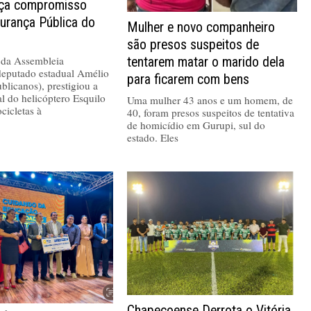
rça compromisso
urança Pública do
Mulher e novo companheiro
são presos suspeitos de
 da Assembleia
tentarem matar o marido dela
 deputado estadual Amélio
para ficarem com bens
blicanos), prestigiou a
al do helicóptero Esquilo
Uma mulher 43 anos e um homem, de
cicletas à
40, foram presos suspeitos de tentativa
de homicídio em Gurupi, sul do
estado. Eles
Chapecoense Derrota o Vitória