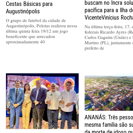
buscam no Incra sol
Cestas Básicas para
pacífica para a Ilha 
Augustinópolis
VicenteVinícius Roch
O grupo de futebol da cidade de
Augustinópolis, Pelotas realizou nessa
Na última terça-feira, 17,
última quinta feira 19/12 um jogo
federais Ricardo Ayres (R
beneficente que arrecadou
Carlos Gaguim (União) e 
aproximadamente 40
Martins (PL), juntamente
prefeito de
ANANÁS: Três pesso
mesma família são s
da morte de idoso q