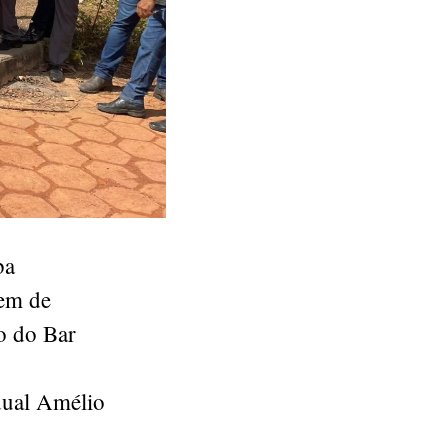
ba
dem de
o do Bar
dual Amélio