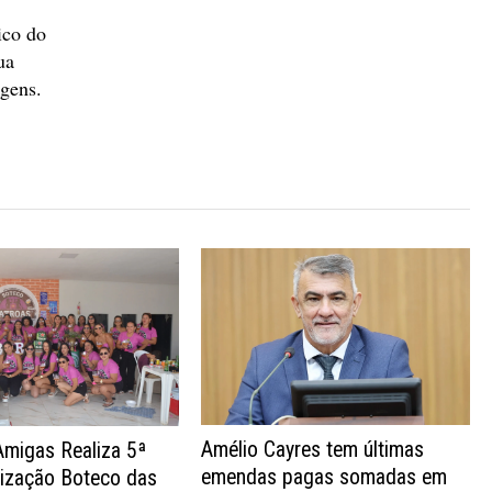
ico do
ua
agens.
Amélio Cayres tem últimas
Amigas Realiza 5ª
emendas pagas somadas em
nização Boteco das