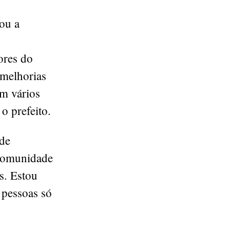
ou a
ores do
melhorias
em vários
o prefeito.
de
 comunidade
s. Estou
 pessoas só